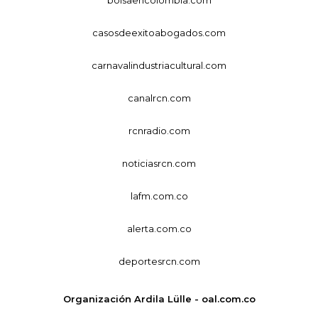
casosdeexitoabogados.com
carnavalindustriacultural.com
canalrcn.com
rcnradio.com
noticiasrcn.com
lafm.com.co
alerta.com.co
deportesrcn.com
Organización Ardila Lülle - oal.com.co