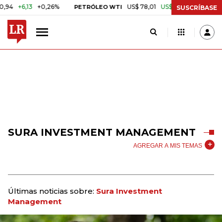
,13
+0,26%
US$ 78,01
US$ 2,92
+3,89%
PETRÓLEO WTI
CAFÉ
SUSCRÍBASE
SURA INVESTMENT MANAGEMENT
AGREGAR A MIS TEMAS
Últimas noticias sobre:
Sura Investment
Management