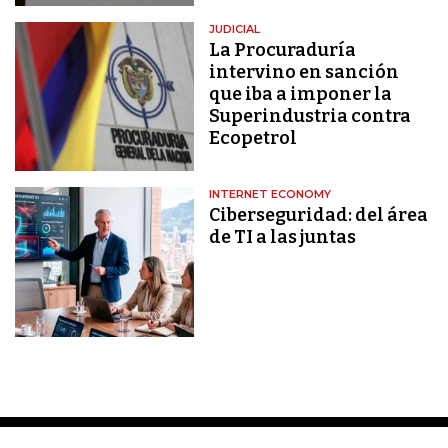
JUDICIAL
La Procuraduría
intervino en sanción
que iba a imponer la
Superindustria contra
Ecopetrol
INTERNET ECONOMY
Ciberseguridad: del área
de TI a las juntas