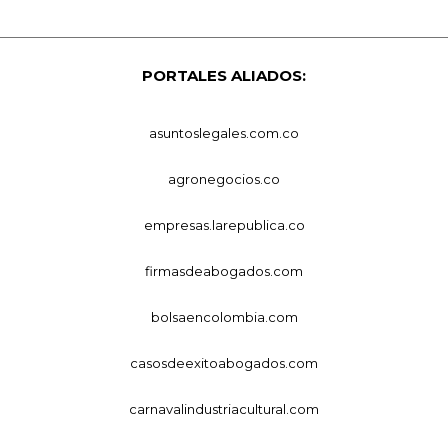
PORTALES ALIADOS:
asuntoslegales.com.co
agronegocios.co
empresas.larepublica.co
firmasdeabogados.com
bolsaencolombia.com
casosdeexitoabogados.com
carnavalindustriacultural.com