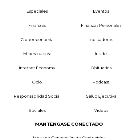
Especiales
Eventos
Finanzas
Finanzas Personales
Globoeconomía
Indicadores
Infraestructura
Inside
Internet Economy
Obituarios
Ocio
Podcast
Responsabilidad Social
Salud Ejecutiva
Sociales
Videos
MANTÉNGASE CONECTADO
Mesa de Generación de Contenidos