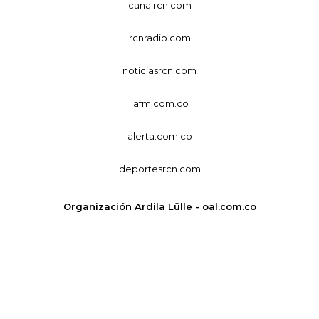
canalrcn.com
rcnradio.com
noticiasrcn.com
lafm.com.co
alerta.com.co
deportesrcn.com
Organización Ardila Lülle - oal.com.co