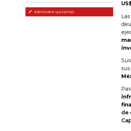
US$
Administre sus temas
Las
deu
eje
mar
inv
Sur
sus
Méx
Par
inf
fin
de 
Cap