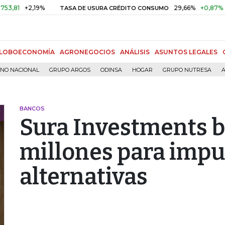
+2,19%
29,66%
+0,87%
+3,02%
TASA DE USURA CRÉDITO CONSUMO
LOBOECONOMÍA
AGRONEGOCIOS
ANÁLISIS
ASUNTOS LEGALES
RNO NACIONAL
GRUPO ARGOS
ODINSA
HOGAR
GRUPO NUTRESA
A
BANCOS
Sura Investments 
millones para impu
alternativas