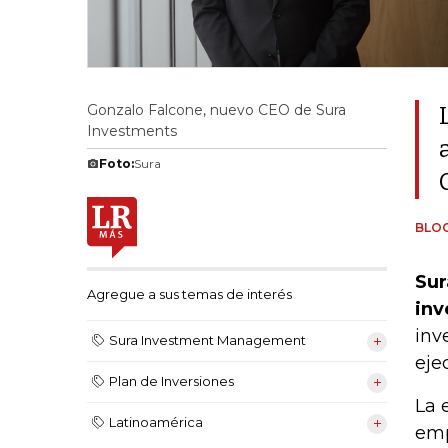
Gonzalo Falcone, nuevo CEO de Sura
Investments
Foto:
Sura
BLO
Sur
Agregue a sus temas de interés
inv
inv
Sura Investment Management
eje
Plan de Inversiones
La 
Latinoamérica
emp