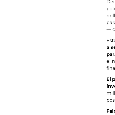
Den
pot
mil
par
— 
Est
a e
par
el 
fin
El 
inv
mil
pos
Fal