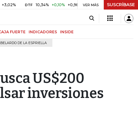
SUSCRÍBASE
10,34%
+0,10%
+0,98%
$ 417,01
+$ 0,05
+0,01%
DTF
UVR
VER MÁS
CAJA FUERTE
INDICADORES
INSIDE
BELARDO DE LA ESPRIELLA
busca US$200
lsar inversiones