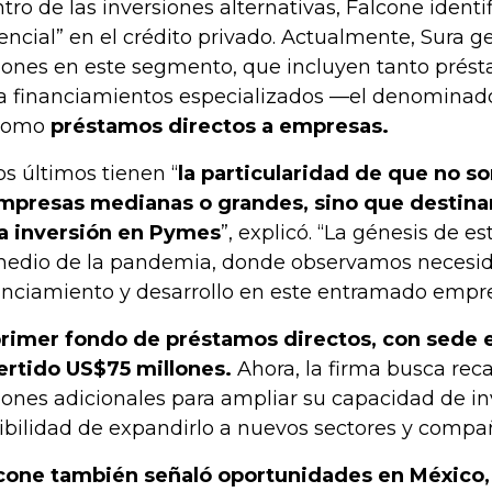
tro de las inversiones alternativas, Falcone identi
encial” en el crédito privado. Actualmente, Sura 
lones en este segmento, que incluyen tanto prést
a financiamientos especializados —el denominado
como
préstamos directos a empresas.
os últimos tienen “
la particularidad de que no s
mpresas medianas o grandes, sino que destin
a inversión en Pymes
”, explicó. “La génesis de e
medio de la pandemia, donde observamos necesi
anciamiento y desarrollo en este entramado empres
primer fondo de préstamos directos, con sede 
ertido US$75 millones.
Ahora, la firma busca re
lones adicionales para ampliar su capacidad de inv
ibilidad de expandirlo a nuevos sectores y compañ
cone también señaló oportunidades en México,