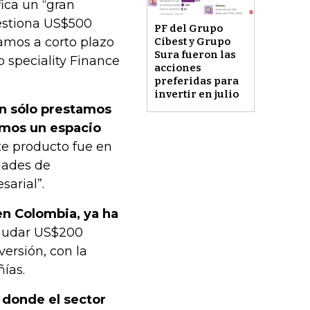
fica un “gran
gestiona US$500
PF del Grupo
amos a corto plazo
Cibest y Grupo
Sura fueron las
 speciality Finance
acciones
preferidas para
invertir en julio
on sólo prestamos
amos un espacio
ste producto fue en
dades de
arial”.
en Colombia, ya ha
caudar US$200
ersión, con la
ías.
 donde el sector