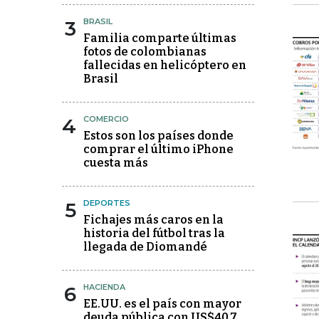
3
BRASIL
Familia comparte últimas
fotos de colombianas
fallecidas en helicóptero en
Brasil
4
COMERCIO
Estos son los países donde
comprar el último iPhone
cuesta más
5
DEPORTES
Fichajes más caros en la
historia del fútbol tras la
llegada de Diomandé
6
HACIENDA
EE.UU. es el país con mayor
deuda pública con US$40,7