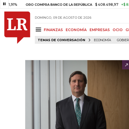
%
$ 408.498,97
+$ 8.753,81
ORO COMPRA BANCO DE LA REPÚBLICA
DOMINGO, 09 DE AGOSTO DE 2026
FINANZAS
ECONOMÍA
EMPRESAS
OCIO
G
TEMAS DE CONVERSACIÓN
ECONOMÍA
GOBIE