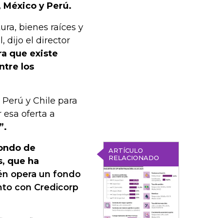
 México y Perú.
ura, bienes raíces y
 dijo el director
a que existe
tre los
 Perú y Chile para
 esa oferta a
”.
fondo de
ARTÍCULO
RELACIONADO
s, que ha
n opera un fondo
unto con Credicorp