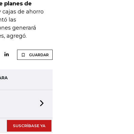
e planes de
y cajas de ahorro
tó las
iones generará
s, agregó.
GUARDAR
ARA
Next slide
SUSCRÍBASE YA