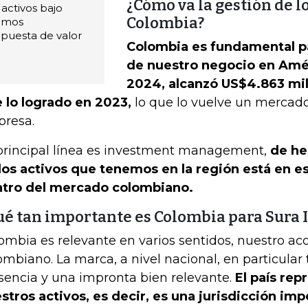
¿Cómo va la gestión de l
activos bajo
Colombia?
uimos
puesta de valor
Colombia es fundamental pa
de nuestro negocio en Amér
2024, alcanzó US$4.863 mi
 lo logrado en 2023,
lo que lo vuelve un mercado
resa.
principal línea es investment management,
de he
los activos que tenemos en la región está en 
tro del mercado colombiano.
ué tan importante es Colombia para Sura
ombia es relevante en varios sentidos, nuestro acc
ombiano. La marca, a nivel nacional, en particular
sencia y una impronta bien relevante.
El país re
stros activos, es decir, es una jurisdicción im