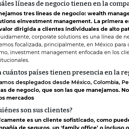
uáles líneas de negocio tienen en la comp
ejamos tres líneas de negocio: wealth manag
utions einvestment management. La primera e
valor dirigida a clientes individuales de alto p
uidamente, corporate solutions es una línea de n
emos focalizada, principalmente, en México para 
imo, investment management enfocada en los cli
titucionales.
 cuántos países tienen presencia en la re
amos desplegados desde México, Colombia, Per
eas de negocio, que son las que manejamos. N
os mercados
iénes son sus clientes?
icamente es un cliente sofisticado, como pued
pañía de seguros, un ‘family office’ o incluso