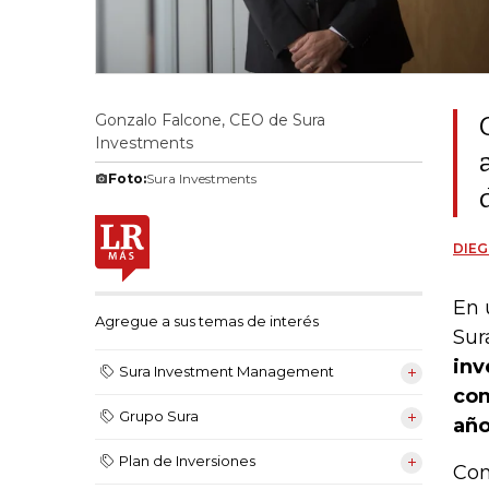
Gonzalo Falcone, CEO de Sura
Investments
Foto:
Sura Investments
DIEG
En 
Agregue a sus temas de interés
Sur
inv
Sura Investment Management
com
Grupo Sura
año
Plan de Inversiones
Con