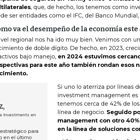
tilaterales
, que, de hecho, los tenemos como inv
de ser entidades como el IFC, del Banco Mundial, o
ómo va el desempeño de la economía este
ivel regional nos ha ido muy bien. Venimos con u
cimiento de doble dígito. De hecho, en 2023, cre
activos bajo manejo,
en 2024 estuvimos cercanos
spectivas para este año también rondan esos n
cimiento.
Si uno lo aterriza por líneas 
investment management es la
tenemos cerca de 42% de los 
z,
línea de negocio.
Seguido po
a Investments en
management con otro 40% y
en la línea de soluciones co
 estratégico para
o en el último