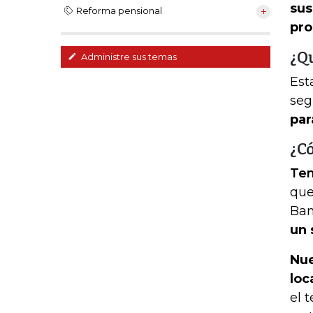
sus
Reforma pensional
pro
¿Q
Administre sus temas
Est
seg
par
¿C
Ten
que
Ban
un 
Nue
loc
el 