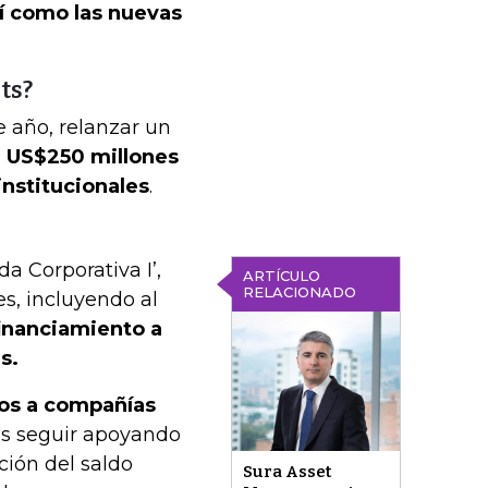
sí como las nuevas
ts?
 año, relanzar un
 a US$250 millones
institucionales
.
a Corporativa I’,
ARTÍCULO
RELACIONADO
es, incluyendo al
financiamiento a
s.
os a compañías
s seguir apoyando
ción del saldo
Sura Asset