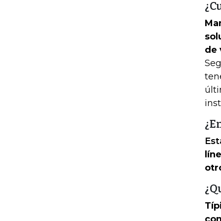
¿C
Man
sol
de 
Seg
ten
últ
ins
¿En
Est
lín
otr
¿Qu
Típ
com