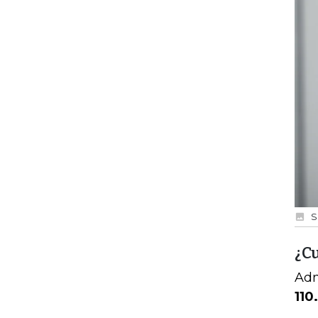
S
¿C
Adm
110