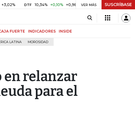
SUSCRÍBASE
10,34%
+0,10%
+0,98%
$ 416,91
+$ 0,05
+0,01%
DTF
UVR
VER MÁS
CAJA FUERTE
INDICADORES
INSIDE
RICA LATINA
MOROSIDAD
 en relanzar
euda para el