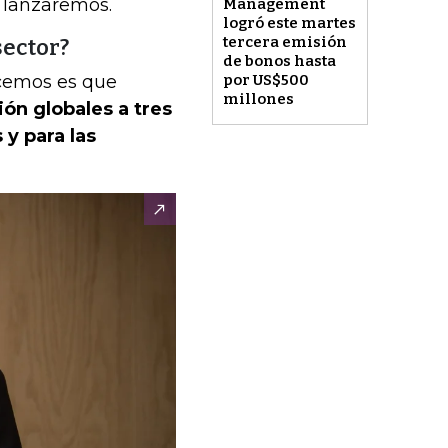
e lanzaremos.
Management
logró este martes
tercera emisión
sector?
de bonos hasta
cemos es que
por US$500
millones
ión globales a tres
y para las