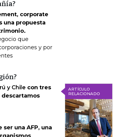
añía?
ement, corporate
s una propuesta
atrimonio.
egocio que
corporaciones y por
entes
gión?
ú y Chile
con tres
ARTÍCULO
RELACIONADO
o descartamos
e ser una AFP, una
 organismos