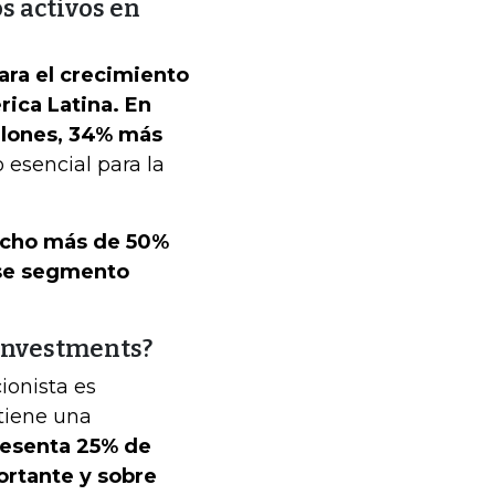
os activos en
ra el crecimiento
ica Latina. En
llones, 34% más
 esencial para la
cho más de 50%
ese segmento
 Investments?
ionista es
 tiene una
presenta 25% de
portante y sobre