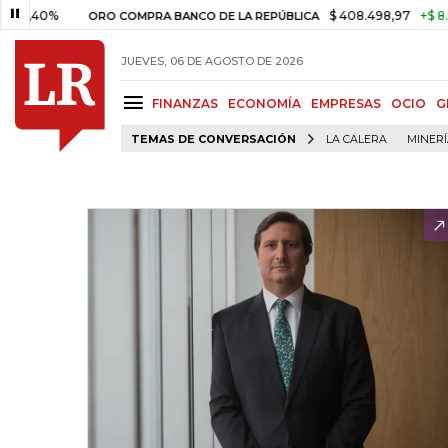
%
$ 408.498,97
+$ 8.753,81
+
ORO COMPRA BANCO DE LA REPÚBLICA
JUEVES, 06 DE AGOSTO DE 2026
FINANZAS
ECONOMÍA
EMPRESAS
OCIO
G
TEMAS DE CONVERSACIÓN
LA CALERA
MINER