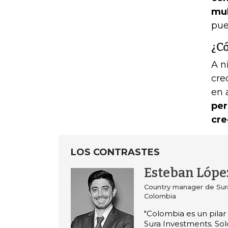
mul
pue
¿C
A n
cre
en 
per
cre
LOS CONTRASTES
Esteban Lópe
Country manager de Sur
Colombia
"Colombia es un pilar
Sura Investments. Sol