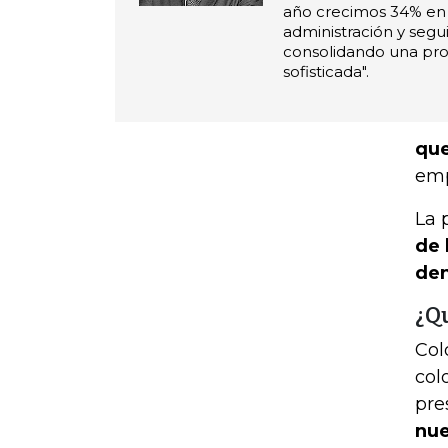
año crecimos 34% en 
administración y seg
consolidando una pro
sofisticada".
que
emp
La 
de 
den
¿Q
Col
col
pre
nue