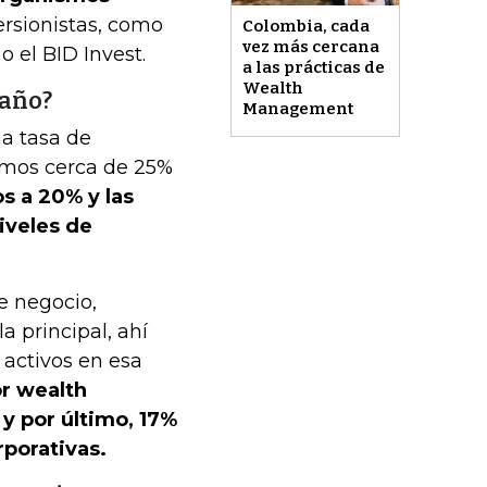
ersionistas, como
Colombia, cada
vez más cercana
 el BID Invest.
a las prácticas de
Wealth
 año?
Management
na tasa de
cimos cerca de 25%
 a 20% y las
iveles de
de negocio,
 principal, ahí
activos en esa
r wealth
 por último, 17%
rporativas.