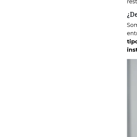
res
¿De
Som
ent
tip
ins