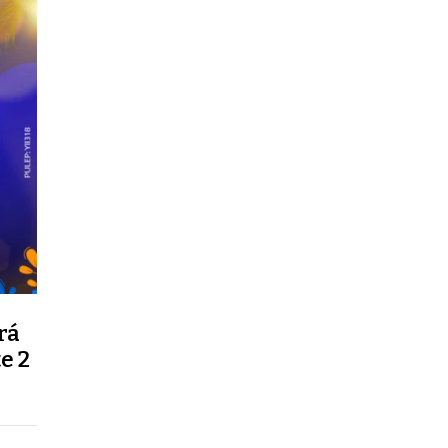
rá
e 2