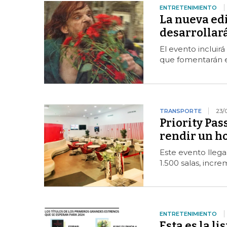
ENTRETENIMIENTO
La nueva edi
desarrollará
El evento incluirá
que fomentarán el 
TRANSPORTE
23/
Priority Pas
rendir un ho
Este evento lleg
1.500 salas, inc
ENTRETENIMIENTO
Esta es la li