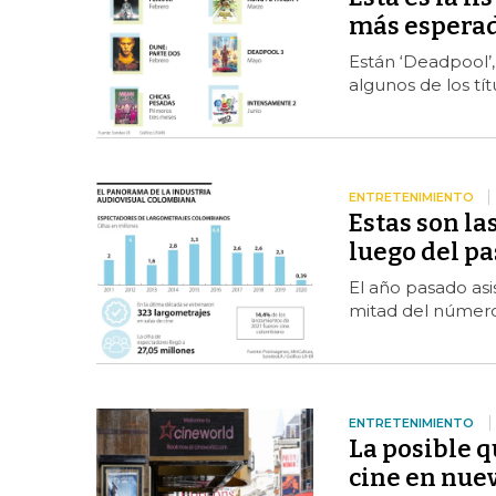
más esperad
Están ‘Deadpool’, 
algunos de los tí
ENTRETENIMIENTO
Estas son la
luego del p
El año pasado asis
mitad del númer
ENTRETENIMIENTO
La posible q
cine en nue