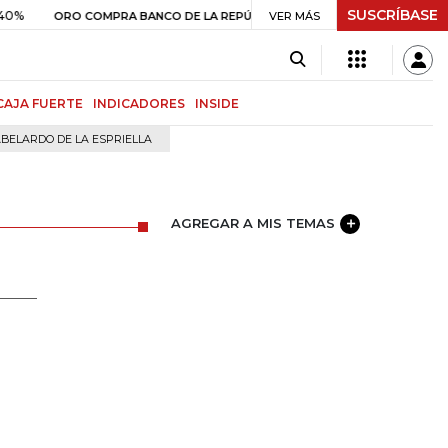
SUSCRÍBASE
$ 408.498,97
+$ 8.753,81
+2,19%
ORO COMPRA BANCO DE LA REPÚBLICA
VER MÁS
CAJA FUERTE
INDICADORES
INSIDE
BELARDO DE LA ESPRIELLA
AGREGAR A MIS TEMAS