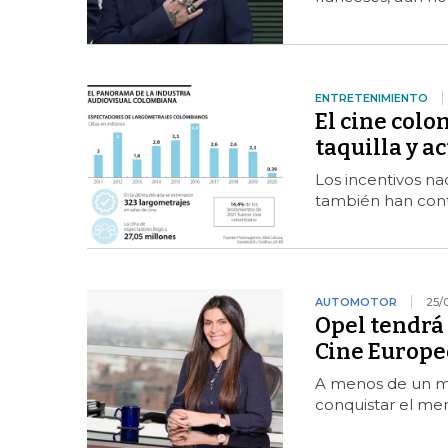
ENTRETENIMIENTO
El cine col
taquilla y ac
Los incentivos nac
también han contri
AUTOMOTOR
25/
Opel tendrá 
Cine Europe
A menos de un me
conquistar el mer