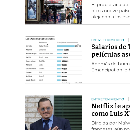
El propietario de
otros nueve países
alejando a los es
ENTRETENIMIENTO
Salarios de 
películas a
Además de buenos
Emancipation le ha
ENTRETENIMIENTO
Netflix le a
como Luis X
Dirigida por Maïw
franceses, aún no