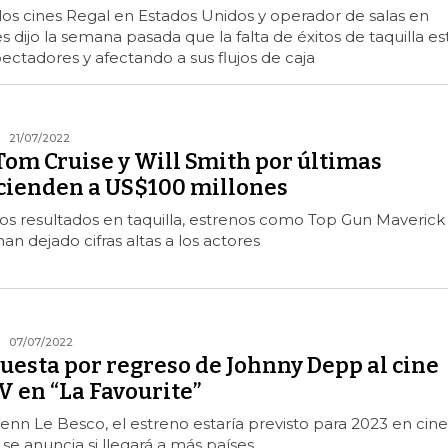
 los cines Regal en Estados Unidos y operador de salas en
 dijo la semana pasada que la falta de éxitos de taquilla es
pectadores y afectando a sus flujos de caja
21/07/2022
Tom Cruise y Will Smith por últimas
scienden a US$100 millones
 resultados en taquilla, estrenos como Top Gun Maverick
n dejado cifras altas a los actores
07/07/2022
puesta por regreso de Johnny Depp al cine
V en “La Favourite”
enn Le Besco, el estreno estaría previsto para 2023 en cine
 se anuncia si llegará a más países