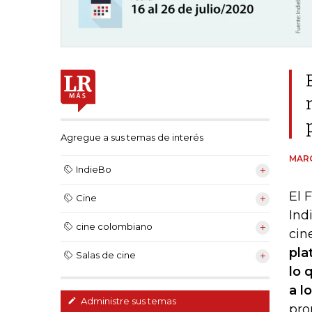
Agregue a sus temas de interés
MAR
IndieBo
El 
Cine
Ind
cine colombiano
cin
pla
Salas de cine
lo 
a l
Administre sus temas
pro