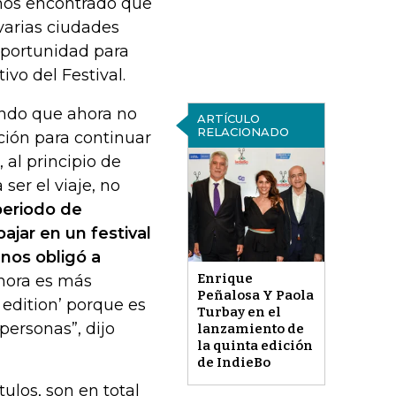
mos encontrado que
varias ciudades
 oportunidad para
tivo del Festival.
iendo que ahora no
ARTÍCULO
RELACIONADO
ción para continuar
al principio de
ser el viaje, no
periodo de
jar en un festival
 nos obligó a
Enrique
ahora es más
Peñalosa Y Paola
 edition’ porque es
Turbay en el
personas”, dijo
lanzamiento de
la quinta edición
de IndieBo
tulos, son en total