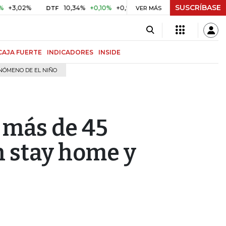
SUSCRÍBASE
2%
10,34%
+0,10%
+0,98%
$ 416,86
+$ 0,05
+0,01%
DTF
UVR
VER MÁS
CAJA FUERTE
INDICADORES
INSIDE
NÓMENO DE EL NIÑO
 más de 45
n stay home y