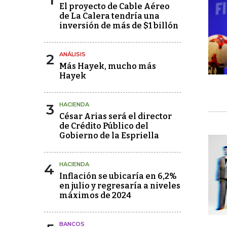
El proyecto de Cable Aéreo
de La Calera tendría una
inversión de más de $1 billón
2
ANÁLISIS
Más Hayek, mucho más
Hayek
3
HACIENDA
César Arias será el director
de Crédito Público del
Gobierno de la Espriella
4
HACIENDA
Inflación se ubicaría en 6,2%
en julio y regresaría a niveles
máximos de 2024
BANCOS