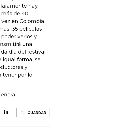
 claramente hay
, más de 40
a vez en Colombia
más, 35 películas
 poder verlos y
ransmitirá una
da día del festival
e igual forma, se
oductores y
 tener por lo
general.
GUARDAR