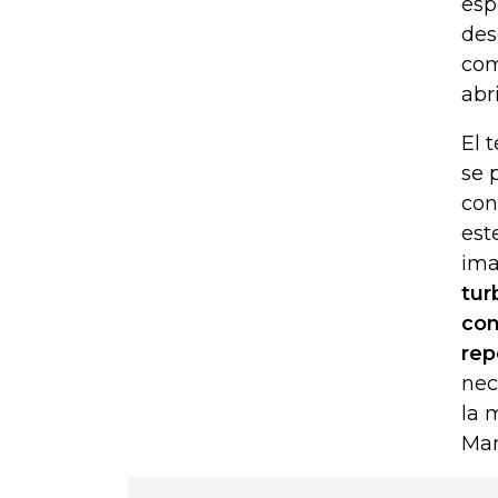
esp
des
com
abr
El 
se 
con
est
ima
tur
con
rep
nec
la 
Mar