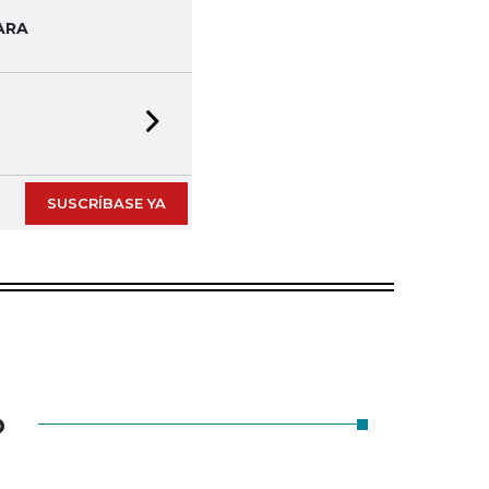
ARA
Next slide
SUSCRÍBASE YA
O