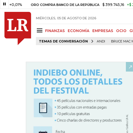
01%
$ 399.745,16
+$ 2.295,71
ORO COMPRA BANCO DE LA REPÚBLICA
MIÉRCOLES, 05 DE AGOSTO DE 2026
FINANZAS
ECONOMÍA
EMPRESAS
OCIO
G
TEMAS DE CONVERSACIÓN
ANDI
BRUCE MAC 