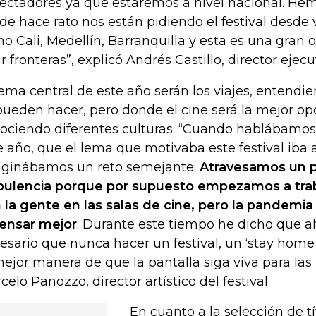
ectadores ya que estaremos a nivel nacional. He
de hace rato nos están pidiendo el festival desde 
o Cali, Medellín, Barranquilla y esta es una gran
ir fronteras”, explicó Andrés Castillo, director ejecu
tema central de este año serán los viajes, entend
pueden hacer, pero donde el cine será la mejor op
ociendo diferentes culturas. “Cuando hablábamos, 
e año, que el lema que motivaba este festival iba a 
ginábamos un reto semejante.
Atravesamos un 
bulencia porque por supuesto empezamos a traba
 la gente en las salas de cine, pero la pandemia
ensar mejor
. Durante este tiempo he dicho que 
esario que nunca hacer un festival, un ‘stay home
mejor manera de que la pantalla siga viva para las 
celo Panozzo, director artístico del festival.
En cuanto a la selección de tí