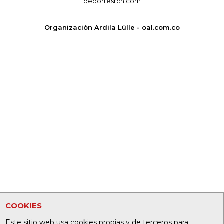
deportesrcn.com
Organización Ardila Lülle - oal.com.co
COOKIES
Este sitio web usa cookies propias y de terceros para