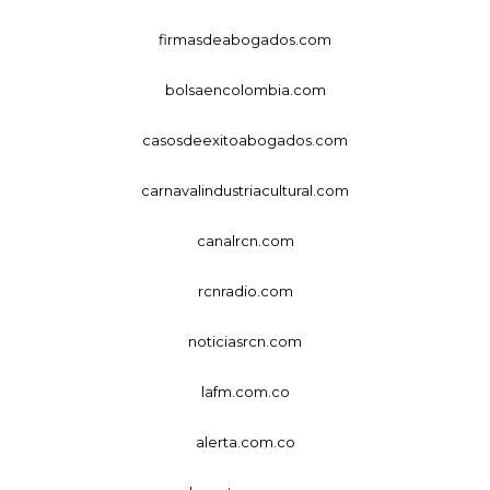
firmasdeabogados.com
bolsaencolombia.com
casosdeexitoabogados.com
carnavalindustriacultural.com
canalrcn.com
rcnradio.com
noticiasrcn.com
lafm.com.co
alerta.com.co