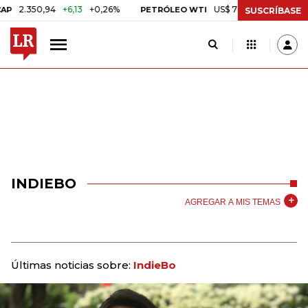
2.350,94
+6,13
+0,26%
US$ 78,01
US$ 2,92
+3,8
PETRÓLEO WTI
SUSCRÍBASE
INDIEBO
AGREGAR A MIS TEMAS
Últimas noticias sobre:
IndieBo