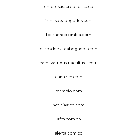
empresas.larepublica.co
firmasdeabogados.com
bolsaencolombia.com
casosdeexitoabogados.com
carnavalindustriacultural.com
canalrcn.com
rcnradio.com
noticiasrcn.com
lafm.com.co
alerta.com.co