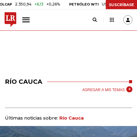
2.350,94
+6,13
+0,26%
US$ 78,01
US$ 2,92
+3,
P
PETRÓLEO WTI
SUSCRÍBASE
RÍO CAUCA
AGREGAR A MIS TEMAS
Últimas noticias sobre:
Río Cauca