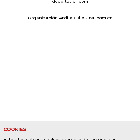
deportesrcn.com
Organización Ardila Lülle - oal.com.co
COOKIES
Este sitio web usa cookies propias y de terceros para