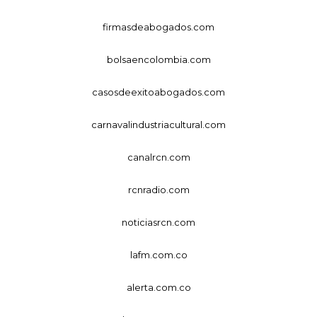
firmasdeabogados.com
bolsaencolombia.com
casosdeexitoabogados.com
carnavalindustriacultural.com
canalrcn.com
rcnradio.com
noticiasrcn.com
lafm.com.co
alerta.com.co