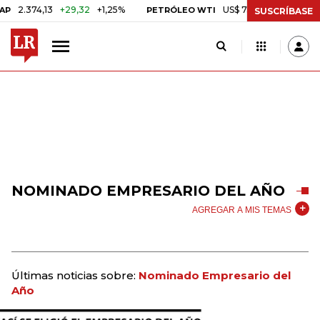
.374,13
+29,32
+1,25%
US$ 75,09
-US$ 0,24
-0,3
PETRÓLEO WTI
SUSCRÍBASE
NOMINADO EMPRESARIO DEL AÑO
AGREGAR A MIS TEMAS
Últimas noticias sobre:
Nominado Empresario del
Año