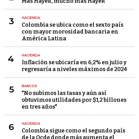
Más Hayek, mucho más Hayek
HACIENDA
3
Colombia se ubica como el sexto país
con mayor morosidad bancaria en
América Latina
HACIENDA
4
Inflación se ubicaría en 6,2% en julio y
regresaría a niveles máximos de 2024
BANCOS
5
"No subimos las tasas y aún así
obtuvimos utilidades por $1,2 billones
en tres años"
HACIENDA
6
Colombia sigue como el segundo país
de la Ocde donde más aumenta el