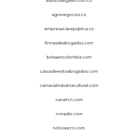
asuntoslegales.com.co
agronegocios.co
empresas.larepublica.co
firmasdeabogados.com
bolsaencolombia.com
casosdeexitoabogados.com
carnavalindustriacultural.com
canalrcn.com
rcnradio.com
noticiasrcn.com