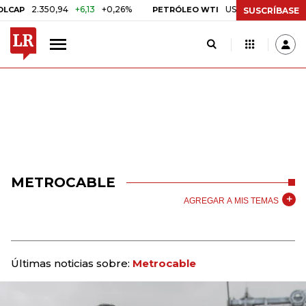
2.350,94
+6,13
+0,26%
US$ 78,01
US$ 2,92
+3,
PETRÓLEO WTI
SUSCRÍBASE
METROCABLE
AGREGAR A MIS TEMAS
Últimas noticias sobre:
Metrocable