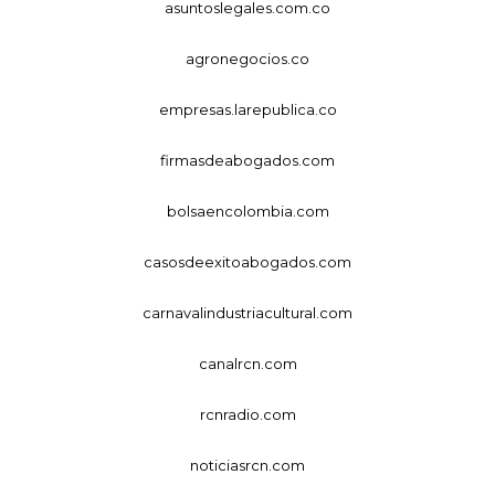
asuntoslegales.com.co
agronegocios.co
empresas.larepublica.co
firmasdeabogados.com
bolsaencolombia.com
casosdeexitoabogados.com
carnavalindustriacultural.com
canalrcn.com
rcnradio.com
noticiasrcn.com