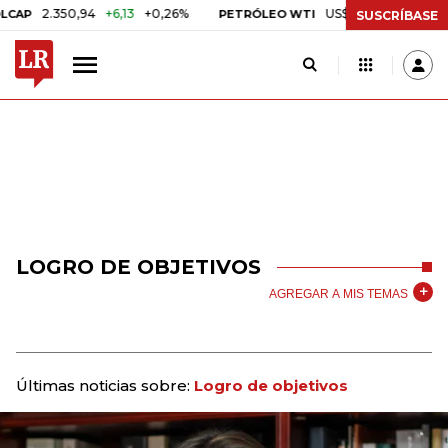
2.350,94
+6,13
+0,26%
US$ 78,01
US$ 2,92
+3,8
PETRÓLEO WTI
SUSCRÍBASE
LOGRO DE OBJETIVOS
AGREGAR A MIS TEMAS
Últimas noticias sobre:
Logro de objetivos