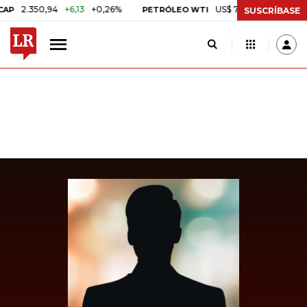
2.350,94
+6,13
+0,26%
US$ 78,18
US$ 0,17
+0,22
PETRÓLEO WTI
SUSCRÍBASE