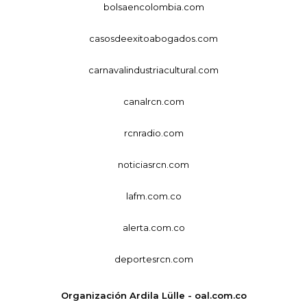
bolsaencolombia.com
casosdeexitoabogados.com
carnavalindustriacultural.com
canalrcn.com
rcnradio.com
noticiasrcn.com
lafm.com.co
alerta.com.co
deportesrcn.com
Organización Ardila Lülle - oal.com.co