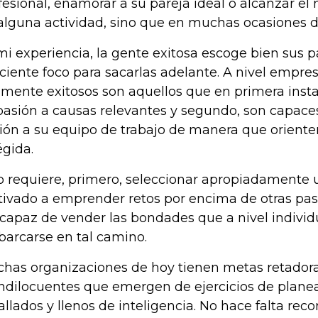
fesional, enamorar a su pareja ideal o alcanzar el 
alguna actividad, sino que en muchas ocasiones d
mi experiencia, la gente exitosa escoge bien sus p
iciente foco para sacarlas adelante. A nivel empresa
lmente exitosos son aquellos que en primera inst
pasión a causas relevantes y segundo, son capaces
ión a su equipo de trabajo de manera que oriente
égida.
o requiere, primero, seleccionar apropiadamente
ivado a emprender retos por encima de otras pas
 capaz de vender las bondades que a nivel individ
arcarse en tal camino.
has organizaciones de hoy tienen metas retadora
ndilocuentes que emergen de ejercicios de planea
allados y llenos de inteligencia. No hace falta rec