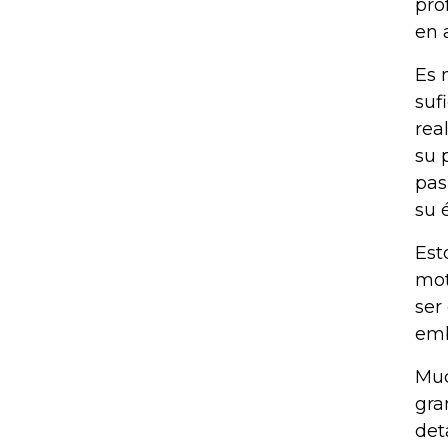
pro
en 
Es 
suf
rea
su 
pas
su 
Est
mot
ser
emb
Muc
gra
det