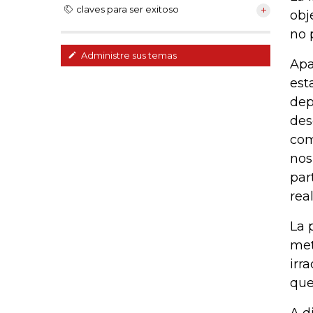
claves para ser exitoso
obj
no 
Administre sus temas
Apa
est
dep
des
com
nos
par
rea
La 
met
irr
que