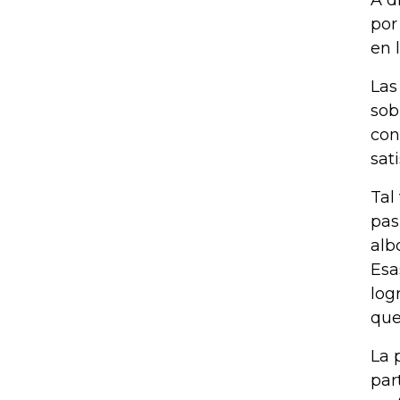
A d
por
en 
Las
sob
con
sat
Tal
pas
alb
Esa
log
que
La 
par