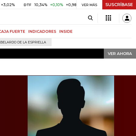
SUSCRÍBASE
VER AHORA
10,34%
+0,10%
+0,98%
$ 416,91
+$ 0,05
+0,01%
DTF
UVR
VER MÁS
CAJA FUERTE
INDICADORES
INSIDE
BELARDO DE LA ESPRIELLA
VER AHORA