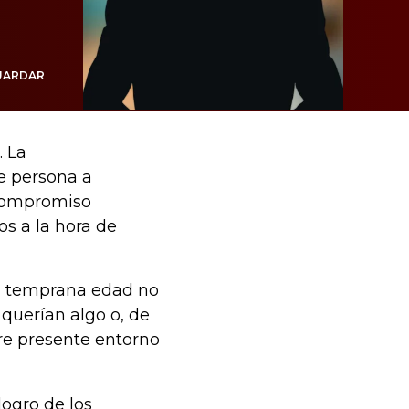
UARDAR
. La
e persona a
 compromiso
os a la hora de
e a temprana edad no
querían algo o, de
re presente entorno
logro de los