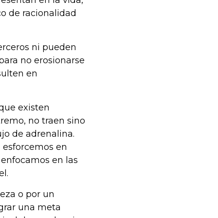
esentan en la vida,
co de racionalidad
erceros ni pueden
 para no erosionarse
sulten en
que existen
remo, no traen sino
jo de adrenalina.
s esforcemos en
e enfocamos en las
l.
leza o por un
ograr una meta