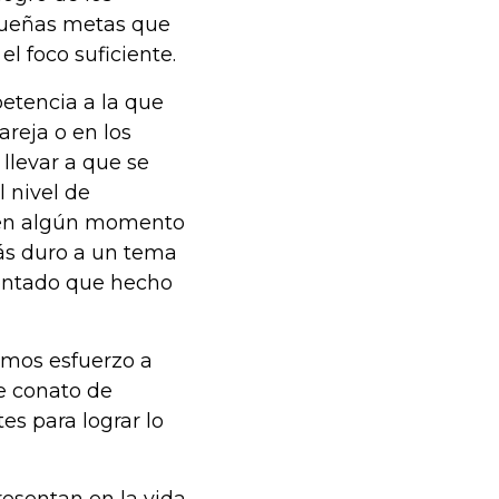
queñas metas que
l foco suficiente.
etencia a la que
areja o en los
levar a que se
l nivel de
 en algún momento
ás duro a un tema
contado que hecho
emos esfuerzo a
e conato de
es para lograr lo