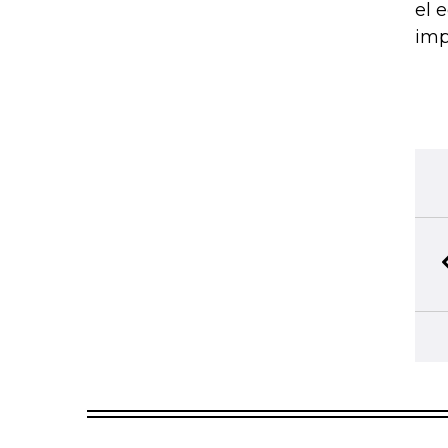
el 
imp