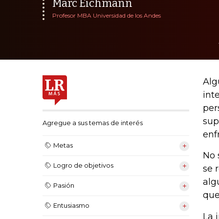
Marc Eichmann
Profesor MBA Universidad de los Andes
Alg
int
per
sup
Agregue a sus temas de interés
enf
Metas
No 
Logro de objetivos
se 
alg
Pasión
que
Entusiasmo
La 