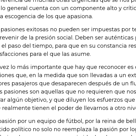
iferencia de muchas otras urgencias que se nos pr
 lo general cuenta con un componente alto y críti
la escogencia de los que apasiona.
 pasiones exitosas no pueden ser impuestas por t
revenir de la presión social. Deben ser auténticas
 el paso del tiempo, para que en su constancia re
isfacciones para el que las asume.
 vez lo más importante que hay que reconocer es 
iones que, en la medida que son llevadas a un ext
ores pasajeros que desaparecen después de un flu
s pasiones son aquellas que no requieren que no
rar algún objetivo, y que diluyen los esfuerzos qu
 realmente tienen el poder de llevarnos a otro nive
pasión por un equipo de fútbol, por la reina de bel
tido político no solo no reemplaza la pasión por l