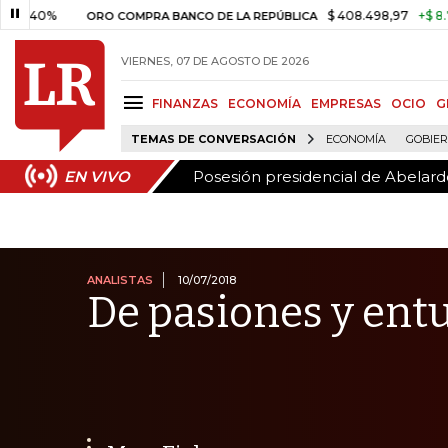
Posesión presidencial de Abelardo
EN VIVO
$ 408.498,97
+$ 8.753,81
+
ORO COMPRA BANCO DE LA REPÚBLICA
VIERNES, 07 DE AGOSTO DE 2026
FINANZAS
ECONOMÍA
EMPRESAS
OCIO
G
TEMAS DE CONVERSACIÓN
ECONOMÍA
GOBIE
Posesión presidencial de Abelardo
EN VIVO
ANALISTAS
10/07/2018
De pasiones y ent