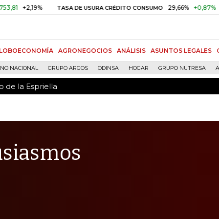
 de la Espriella
2,19%
29,66%
+0,87%
+3,02%
TASA DE USURA CRÉDITO CONSUMO
LOBOECONOMÍA
AGRONEGOCIOS
ANÁLISIS
ASUNTOS LEGALES
RNO NACIONAL
GRUPO ARGOS
ODINSA
HOGAR
GRUPO NUTRESA
A
 de la Espriella
usiasmos