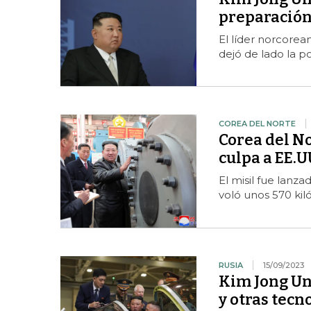
preparación
El líder norcorean
dejó de lado la po
COREA DEL NORTE
Corea del No
culpa a EE.U
El misil fue lanza
voló unos 570 ki
RUSIA
15/09/2023
Kim Jong Un 
y otras tecn