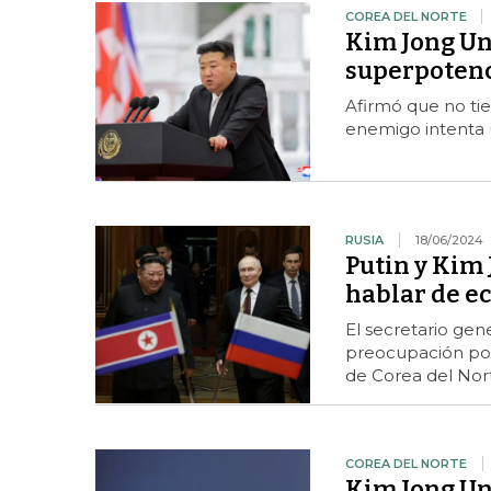
COREA DEL NORTE
Kim Jong Un
superpotenc
Afirmó que no tie
enemigo intenta u
RUSIA
18/06/2024
Putin y Kim 
hablar de e
El secretario gen
preocupación por 
de Corea del Nor
COREA DEL NORTE
Kim Jong Un