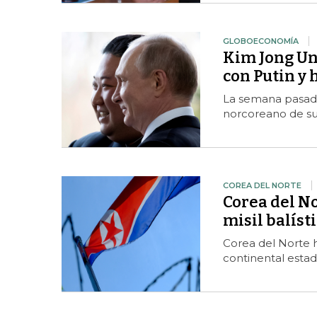
GLOBOECONOMÍA
Kim Jong Un 
con Putin y
La semana pasada 
norcoreano de su
COREA DEL NORTE
Corea del N
misil balíst
Corea del Norte h
continental esta