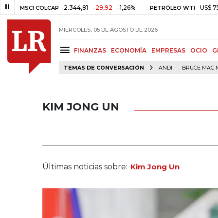
2.344,81
-29,92
-1,26%
US$ 75,09
-US$ 0
 COLCAP
PETRÓLEO WTI
MIÉRCOLES, 05 DE AGOSTO DE 2026
FINANZAS
ECONOMÍA
EMPRESAS
OCIO
G
TEMAS DE CONVERSACIÓN
ANDI
BRUCE MAC 
KIM JONG UN
Últimas noticias sobre:
Kim Jong Un