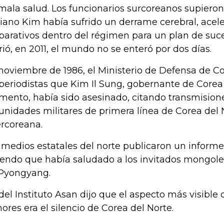
mala salud. Los funcionarios surcoreanos supiero
iano Kim había sufrido un derrame cerebral, acel
parativos dentro del régimen para un plan de suc
ió, en 2011, el mundo no se enteró por dos días.
noviembre de 1986, el Ministerio de Defensa de Cor
 periodistas que Kim Il Sung, gobernante de Corea
ento, había sido asesinado, citando transmision
 unidades militares de primera línea de Corea del N
ercoreana.
 medios estatales del norte publicaron un inform
iendo que había saludado a los invitados mongole
Pyongyang.
del Instituto Asan dijo que el aspecto más visible d
ores era el silencio de Corea del Norte.