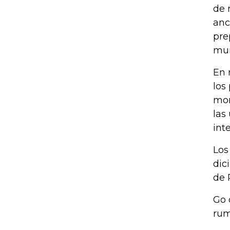
de 
anc
pre
mur
En 
los
mom
las
int
Los
dic
de 
Go 
rum