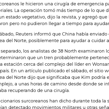
coreanos le hicieron una cirugía de emergencia pa
eriales. La operación tomó más tiempo de lo que d
un estado vegetativo, dijo la revista, y agregó que
aron pero no pudieron llegar a tiempo para ayudar
sábado, Reuters informó que China había enviado
ea del Norte, posiblemente para ayudar a cuidar a
 separado, los analistas de 38 North examinaron lo
eterminaron que un tren probablemente pertenec
la estación cerca del complejo del líder en Wonsan
 país. En un artículo publicado el sábado, el sitio
ea del Norte dijo que significaba que Kim podría e
plejo, a unas horas de camino desde donde se i
aba recuperando de una cirugía.
cionarios surcoreanos han dicho durante toda la
ían detectado movimientos militares u otras seña