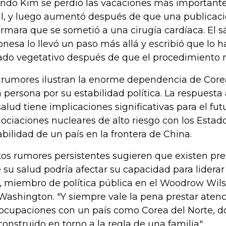
ndo Kim se perdió las vacaciones más importantes 
il, y luego aumentó después de que una publicaci
ormara que se sometió a una cirugía cardíaca. El s
onesa lo llevó un paso más allá y escribió que lo 
ado vegetativo después de que el procedimiento n
 rumores ilustran la enorme dependencia de Core
a persona por su estabilidad política. La respuesta
salud tiene implicaciones significativas para el fut
ociaciones nucleares de alto riesgo con los Estado
abilidad de un país en la frontera de China.
tos rumores persistentes sugieren que existen pr
 su salud podría afectar su capacidad para liderar e
, miembro de política pública en el Woodrow Wil
Washington. "Y siempre vale la pena prestar atenc
ocupaciones con un país como Corea del Norte, d
construido en torno a la regla de una familia".