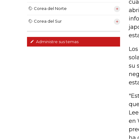
cua
Corea del Norte
abr
inf
Corea del Sur
jap
est
Administre sus temas
Los
sol
su 
neg
est
"Es
que
Lee
en 
pre
ha 