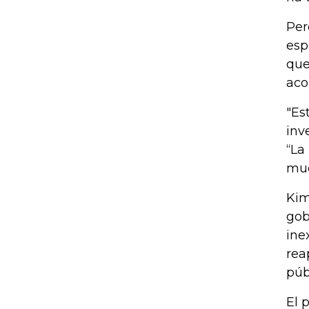
Per
esp
que
aco
"Es
inv
“La
mue
Kim
gob
ine
rea
púb
El 