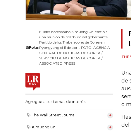
El líder norcoreano Kim Jong Un asistió a
una reunión de politburó del gobernante
Partido de los Trabajadores de Corea en
Foto:
Pyongyang el 11 de abril. FOTO: AGENCIA
CENTRAL DE NOTICIAS DE COREA /
THE 
SERVICIO DE NOTICIAS DE COREA /
ASSOCIATED PRESS
Una
de 
aus
sem
Agregue a sus temas de interés
o m
The Wall Street Journal
Has
del
Kim Jong Un