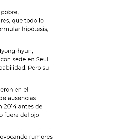
 pobre,
res, que todo lo
ormular hipótesis,
 Myong-hyun,
 con sede en Seúl.
abilidad. Pero su
ieron en el
 de ausencias
n 2014 antes de
 fuera del ojo
provocando rumores