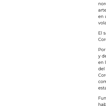
nor
art
en 
vol
El 
Cor
Por
y d
en 
del
Cor
com
est
Fun
hab