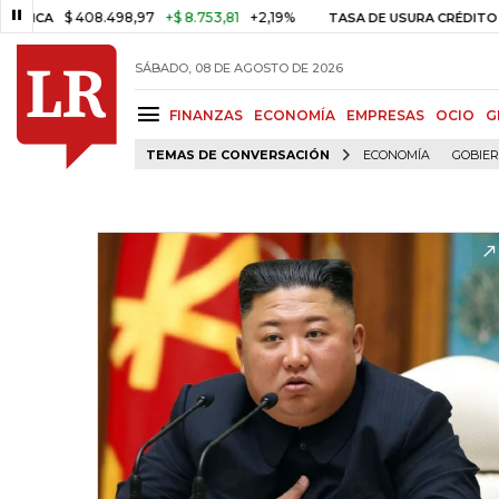
$ 408.498,97
+$ 8.753,81
+2,19%
TASA DE USURA CRÉDITO CONSU
SÁBADO, 08 DE AGOSTO DE 2026
FINANZAS
ECONOMÍA
EMPRESAS
OCIO
G
TEMAS DE CONVERSACIÓN
ECONOMÍA
GOBIE