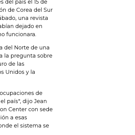
del país el 15 de
ón de Corea del Sur
ábado, una revista
habían dejado en
o funcionara.
a del Norte de una
 a la pregunta sobre
uro de las
s Unidos y la
eocupaciones de
l país", dijo Jean
son Center con sede
ión a esas
onde el sistema se