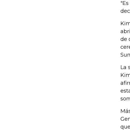
"Es
dec
Kim
abr
de 
cer
Sun
La 
Kim
afi
est
som
Más
Gen
que