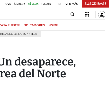
SUSCRÍBASE
$ 416,96
+$ 0,05
+0,01%
US$ 64.442,80
-US$ 525,60
-0
BITCOIN
VER MÁS
CAJA FUERTE
INDICADORES
INSIDE
BELARDO DE LA ESPRIELLA
Un desaparece,
rea del Norte