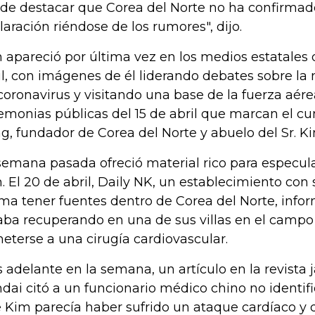
 de destacar que Corea del Norte no ha confirmad
laración riéndose de los rumores", dijo.
 apareció por última vez en los medios estatales d
il, con imágenes de él liderando debates sobre l
coronavirus y visitando una base de la fuerza aérea
emonias públicas del 15 de abril que marcan el c
g, fundador de Corea del Norte y abuelo del Sr. Ki
semana pasada ofreció material rico para especula
. El 20 de abril, Daily NK, un establecimiento con
rma tener fuentes dentro de Corea del Norte, inf
aba recuperando en una de sus villas en el camp
eterse a una cirugía cardiovascular.
 adelante en la semana, un artículo en la revist
dai citó a un funcionario médico chino no identif
 Kim parecía haber sufrido un ataque cardíaco y 