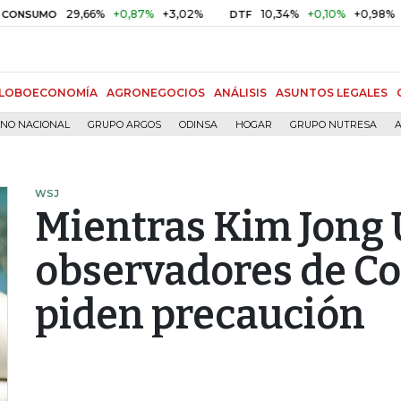
29,66%
+0,87%
+3,02%
10,34%
+0,10%
+0,98%
MO
DTF
UVR
LOBOECONOMÍA
AGRONEGOCIOS
ANÁLISIS
ASUNTOS LEGALES
RNO NACIONAL
GRUPO ARGOS
ODINSA
HOGAR
GRUPO NUTRESA
A
WSJ
Mientras Kim Jong 
observadores de Co
piden precaución