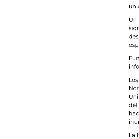
un 
Un 
sig
des
esp
Fun
inf
Los
Nor
Uni
del
hac
inu
La 