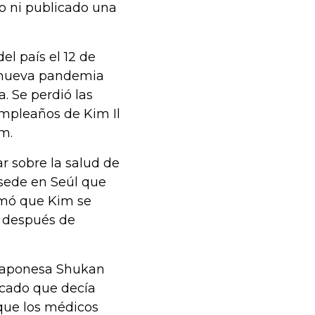
o ni publicado una
el país el 12 de
a nueva pandemia
. Se perdió las
umpleaños de Kim Il
m.
r sobre la salud de
 sede en Seúl que
ormó que Kim se
o después de
a japonesa Shukan
icado que decía
que los médicos