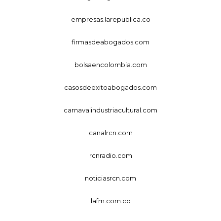
empresas.larepublica.co
firmasdeabogados.com
bolsaencolombia.com
casosdeexitoabogados.com
carnavalindustriacultural.com
canalrcn.com
rcnradio.com
noticiasrcn.com
lafm.com.co