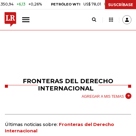
+6,13
+0,26%
US$ 78,01
US$ 2,92
+3,89%
PETRÓLEO WTI
CAF
SUSCRÍBASE
FRONTERAS DEL DERECHO
INTERNACIONAL
AGREGAR A MIS TEMAS
Últimas noticias sobre:
Fronteras del Derecho
Internacional