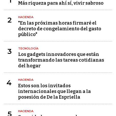
1
Más riqueza para ahí sí, vivir sabroso
HACIENDA
2
"En las próximas horas firmaré el
decreto de congelamiento del gasto
público"
TECNOLOGÍA
3
Los gadgets innovadores que están
transformando las tareas cotidianas
del hogar
HACIENDA
4
Estos son los invitados
internacionales que llegan a la
posesión de De la Espriella
HACIENDA
5