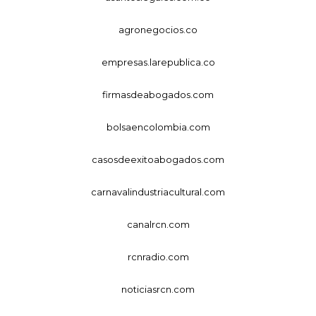
agronegocios.co
empresas.larepublica.co
firmasdeabogados.com
bolsaencolombia.com
casosdeexitoabogados.com
carnavalindustriacultural.com
canalrcn.com
rcnradio.com
noticiasrcn.com