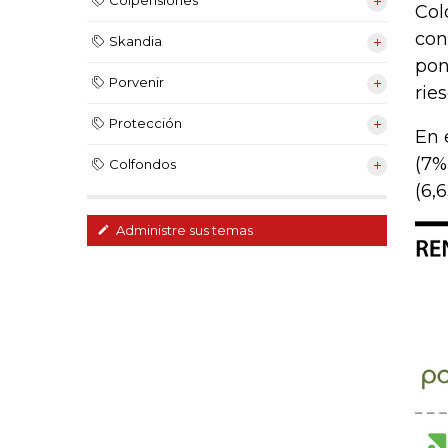
Colpensiones
Col
con
Skandia
pon
Porvenir
rie
Protección
En 
(7%
Colfondos
(6,
Administre sus temas