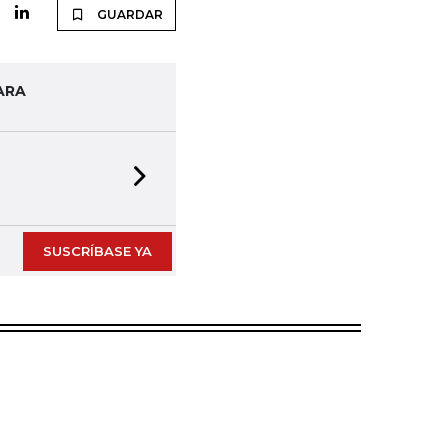
GUARDAR
ARA
Next slide
SUSCRÍBASE YA