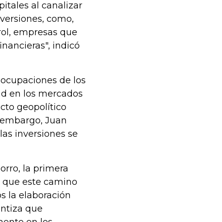
itales al canalizar
nversiones, como,
rol, empresas que
inancieras", indicó
eocupaciones de los
dad en los mercados
icto geopolítico
n embargo, Juan
las inversiones se
rro, la primera
s que este camino
os la elaboración
antiza que