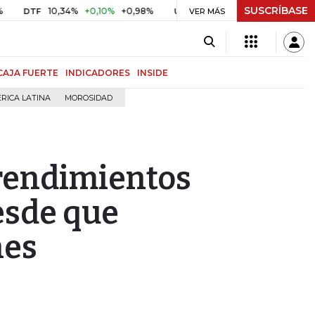
SUSCRÍBASE
10,34%
+0,10%
+0,98%
$ 416,86
+$ 0,05
+0,01%
F
UVR
VER MÁS
BITC
CAJA FUERTE
INDICADORES
INSIDE
RICA LATINA
MOROSIDAD
rendimientos
esde que
nes