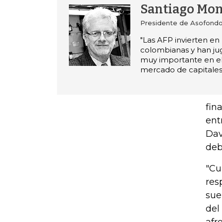
Santiago Mo
Presidente de Asofond
"Las AFP invierten en 
colombianas y han ju
muy importante en el 
mercado de capitales"
fin
ent
Dav
deb
"Cu
res
sue
del