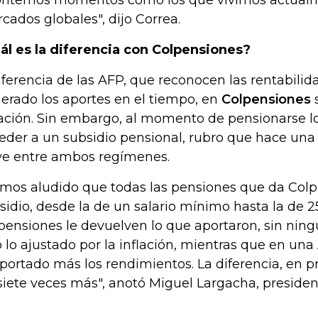
ontemos momentos como los que vivimos actualm
cados globales", dijo Correa.
ál es la diferencia con Colpensiones?
iferencia de las AFP, que reconocen las rentabili
erado los aportes en el tiempo, en
Colpensiones
s
lación. Sin embargo, al momento de pensionarse l
eder a un subsidio pensional, rubro que hace una 
ve entre ambos regímenes.
mos aludido que todas las pensiones que da Colp
sidio, desde la de un salario mínimo hasta la de 25 s
pensiones le devuelven lo que aportaron, sin nin
o lo ajustado por la inflación, mientras que en un
aportado más los rendimientos. La diferencia, en p
siete veces más", anotó Miguel Largacha, presiden