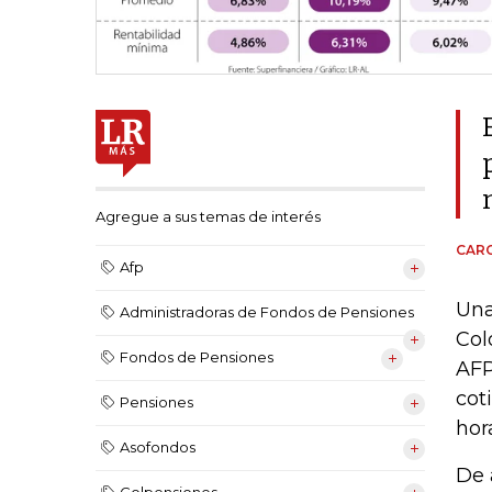
Agregue a sus temas de interés
CARO
Afp
Una
Administradoras de Fondos de Pensiones
Col
Fondos de Pensiones
AFP
cot
Pensiones
hor
Asofondos
De 