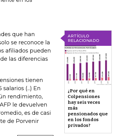
ente en los
dades que han
ARTÍCULO
RELACIONADO
olo se reconoce la
os afiliados pueden
de las diferencias
ensiones tienen
alarios (...) En
¿Por qué en
gún rendimiento,
Colpensiones
hay seis veces
a AFP le devuelven
más
romedio, es de casi
pensionados que
en los fondos
te de Porvenir
privados?