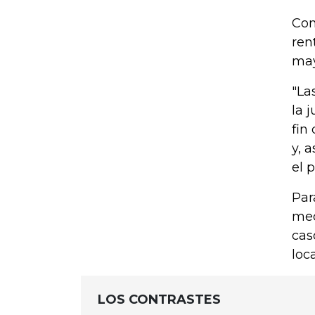
Con
ren
may
"La
la 
fin
y, 
el 
Par
med
cas
loc
LOS CONTRASTES