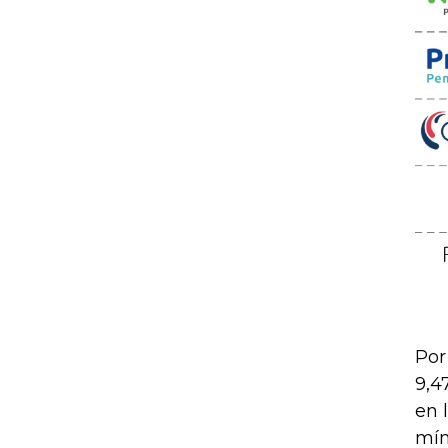
Por
9,4
en 
mín