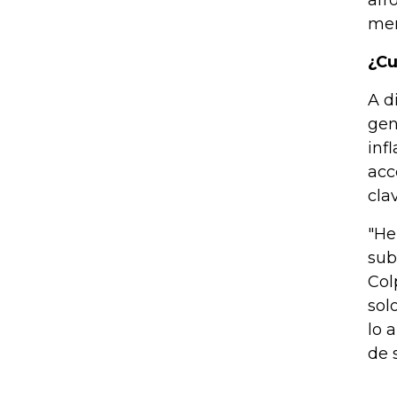
afr
mer
¿Cu
A d
gen
inf
acc
cla
"He
sub
Col
sol
lo 
de 