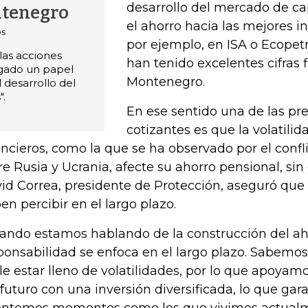
desarrollo del mercado de cap
ntenegro
el ahorro hacia las mejores i
os
por ejemplo, en ISA o Ecopet
las acciones
han tenido excelentes cifras f
gado un papel
Montenegro.
desarrollo del
.
En ese sentido una de las pr
cotizantes es que la volatili
ancieros, como la que se ha observado por el confl
re Rusia y Ucrania, afecte su ahorro pensional, si
id Correa, presidente de Protección, aseguró que 
en percibir en el largo plazo.
ando estamos hablando de la construcción del aho
ponsabilidad se enfoca en el largo plazo. Sabemo
le estar lleno de volatilidades, por lo que apoyam
 futuro con una inversión diversificada, lo que gar