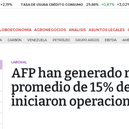
29,66%
+0,87%
+3,02%
TASA DE USURA CRÉDITO CONSUMO
DT
LOBOECONOMÍA
AGRONEGOCIOS
ANÁLISIS
ASUNTOS LEGALES
ÍA
CARBÓN
VENEZUELA
PETRÓLEO
GRUPO ARGOS
EBITDA
AMÉ
LABORAL
AFP han generado 
promedio de 15% d
iniciaron operacio