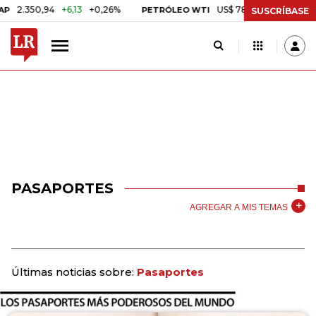
50,94
+6,13
+0,26%
US$ 78,01
US$ 2,92
+3,89%
PETRÓLEO WTI
SUSCRÍBASE
PASAPORTES
AGREGAR A MIS TEMAS
Últimas noticias sobre:
Pasaportes