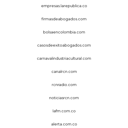
empresas.larepublica.co
firmasdeabogados.com
bolsaencolombia.com
casosdeexitoabogados.com
carnavalindustriacultural.com
canalrcn.com
rcnradio.com
noticiasrcn.com
lafm.com.co
alerta.com.co