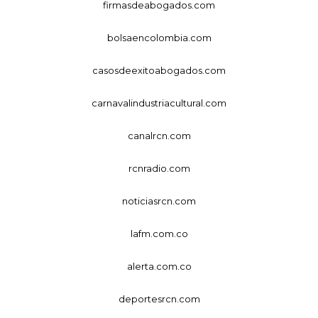
firmasdeabogados.com
bolsaencolombia.com
casosdeexitoabogados.com
carnavalindustriacultural.com
canalrcn.com
rcnradio.com
noticiasrcn.com
lafm.com.co
alerta.com.co
deportesrcn.com