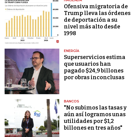
HACIENDA
Ofensiva migratoria de
Trump lleva las órdenes
de deportación a su
nivel más alto desde
1998
ENERGÍA
Superservicios estima
que usuarios han
pagado $24,9 billones
por obras inconclusas
BANCOS
"No subimos las tasas y
aún así logramos unas
utilidades por $1,2
billones en tres años"