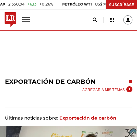
350,94
+6,13
+0,26%
US$ 78,01
US$ 2,92
+3,89%
PETRÓLEO WTI
SUSCRÍBASE
EXPORTACIÓN DE CARBÓN
AGREGAR A MIS TEMAS
Últimas noticias sobre:
Exportación de carbón