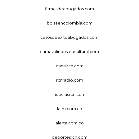
firmasdeabogados.com
bolsaencolombia.com
casosdeexitoabogados.com
carnavalindustriacultural.com
canalrcn.com
rcnradio.com
noticiasrcn.com
lafm.com.co
alerta.com.co
deportesrcn.com