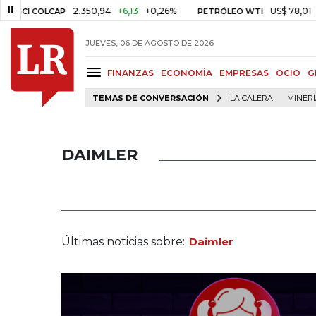
2.350,94
+6,13
+0,26%
US$ 78,01
US$ 2,92
LCAP
PETRÓLEO WTI
JUEVES, 06 DE AGOSTO DE 2026
FINANZAS
ECONOMÍA
EMPRESAS
OCIO
G
TEMAS DE CONVERSACIÓN
LA CALERA
MINER
DAIMLER
Últimas noticias sobre:
Daimler