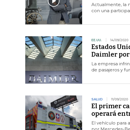
Actualmente, la 
con una particip
EE.UU.
14/09/2020
Estados Uni
Daimler por
La empresa infrin
de pasajeros y fu
SALUD
11/09/2020
El primer c
operará ent
El vehículo para 
por Mercedes-Ben