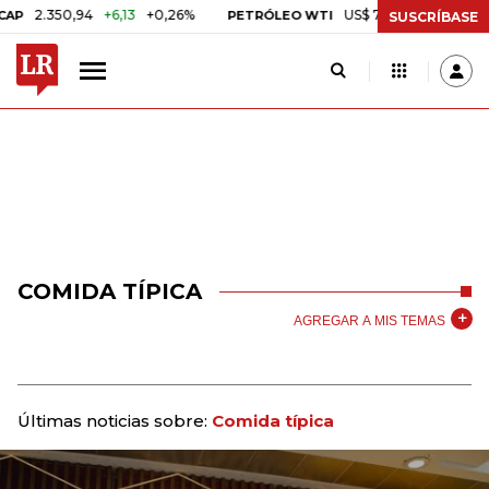
350,94
+6,13
+0,26%
US$ 78,01
US$ 2,92
+3,89%
PETRÓLEO WTI
SUSCRÍBASE
COMIDA TÍPICA
AGREGAR A MIS TEMAS
Últimas noticias sobre:
Comida típica