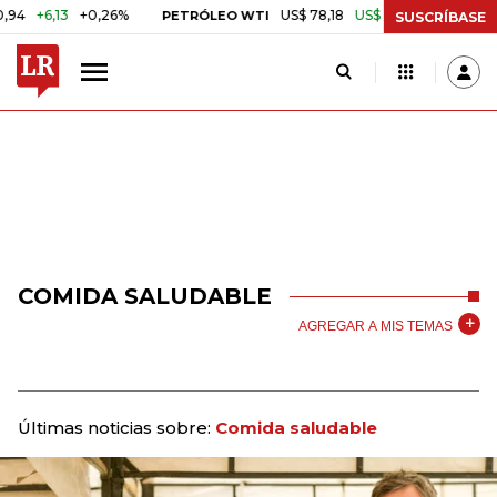
,13
+0,26%
US$ 78,18
US$ 0,17
+0,22%
PETRÓLEO WTI
CAFÉ 
SUSCRÍBASE
COMIDA SALUDABLE
AGREGAR A MIS TEMAS
Últimas noticias sobre:
Comida saludable