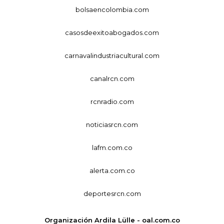
bolsaencolombia.com
casosdeexitoabogados.com
carnavalindustriacultural.com
canalrcn.com
rcnradio.com
noticiasrcn.com
lafm.com.co
alerta.com.co
deportesrcn.com
Organización Ardila Lülle - oal.com.co