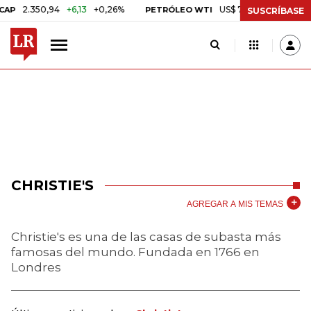
.350,94
+6,13
+0,26%
US$ 78,01
US$ 2,92
+3,89%
PETRÓLEO WTI
SUSCRÍBASE
CHRISTIE'S
AGREGAR A MIS TEMAS
Christie's es una de las casas de subasta más
famosas del mundo. Fundada en 1766 en
Londres