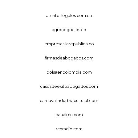
asuntoslegales.com.co
agronegocios.co
empresas.larepublica.co
firmasdeabogados.com
bolsaencolombia.com
casosdeexitoabogados.com
carnavalindustriacultural.com
canalrcn.com
rcnradio.com