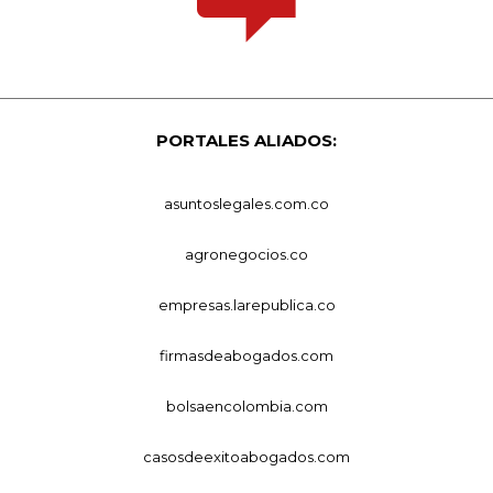
PORTALES ALIADOS:
asuntoslegales.com.co
agronegocios.co
empresas.larepublica.co
firmasdeabogados.com
bolsaencolombia.com
casosdeexitoabogados.com