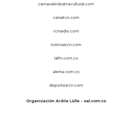
carnavalindustriacultural.com
canalrcn.com
rcnradio.com
noticiasrcn.com
lafm.com.co
alerta.com.co
deportesrcn.com
Organización Ardila Lülle - oal.com.co