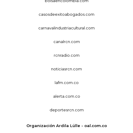
bolsaencolombia.com
casosdeexitoabogados.com
carnavalindustriacultural.com
canalrcn.com
rcnradio.com
noticiasrcn.com
lafm.com.co
alerta.com.co
deportesrcn.com
Organización Ardila Lülle - oal.com.co