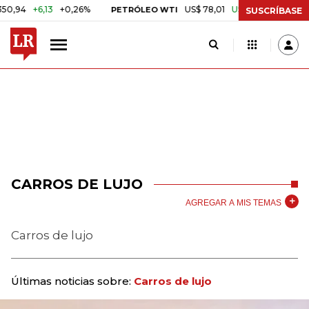
+6,13
+0,26%
US$ 78,01
US$ 2,92
+3,89%
PETRÓLEO WTI
CA
SUSCRÍBASE
CARROS DE LUJO
AGREGAR A MIS TEMAS
Carros de lujo
Últimas noticias sobre:
Carros de lujo