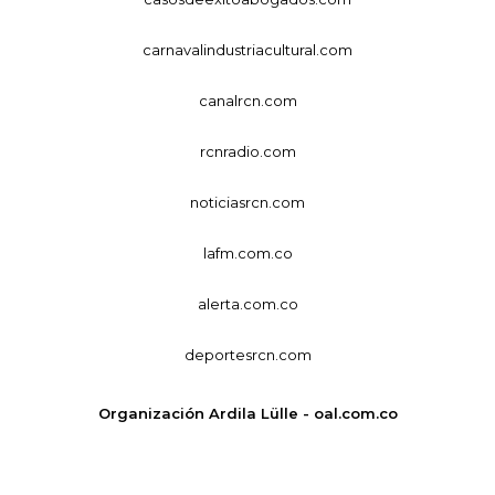
carnavalindustriacultural.com
canalrcn.com
rcnradio.com
noticiasrcn.com
lafm.com.co
alerta.com.co
deportesrcn.com
Organización Ardila Lülle - oal.com.co