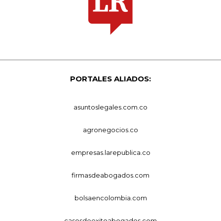
PORTALES ALIADOS:
asuntoslegales.com.co
agronegocios.co
empresas.larepublica.co
firmasdeabogados.com
bolsaencolombia.com
casosdeexitoabogados.com