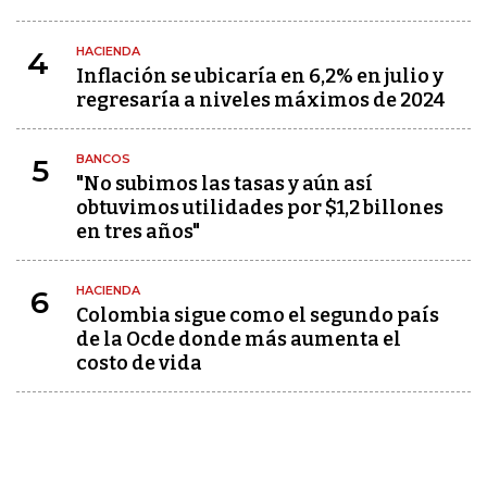
HACIENDA
4
Inflación se ubicaría en 6,2% en julio y
regresaría a niveles máximos de 2024
BANCOS
5
"No subimos las tasas y aún así
obtuvimos utilidades por $1,2 billones
en tres años"
HACIENDA
6
Colombia sigue como el segundo país
de la Ocde donde más aumenta el
costo de vida