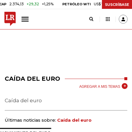
.374,13
+29,32
+1,25%
US$ 75,09
-US$ 0,24
-0,
PETRÓLEO WTI
SUSCRÍBASE
CAÍDA DEL EURO
AGREGAR A MIS TEMAS
Caída del euro
Últimas noticias sobre:
Caída del euro