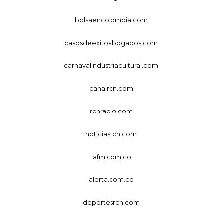
bolsaencolombia.com
casosdeexitoabogados.com
carnavalindustriacultural.com
canalrcn.com
rcnradio.com
noticiasrcn.com
lafm.com.co
alerta.com.co
deportesrcn.com