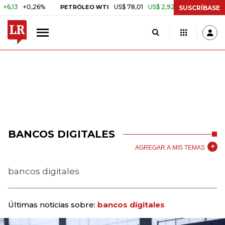
+0,26%
US$ 78,01
US$ 2,92
+3,89%
PETRÓLEO WTI
CAFÉ COL
SUSCRÍBASE
BANCOS DIGITALES
AGREGAR A MIS TEMAS
bancos digitales
Últimas noticias sobre:
bancos digitales