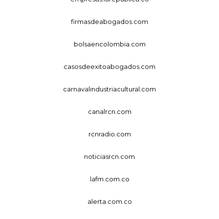
firmasdeabogados.com
bolsaencolombia.com
casosdeexitoabogados.com
carnavalindustriacultural.com
canalrcn.com
rcnradio.com
noticiasrcn.com
lafm.com.co
alerta.com.co