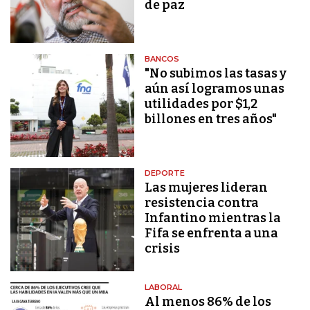
de paz
BANCOS
"No subimos las tasas y
aún así logramos unas
utilidades por $1,2
billones en tres años"
DEPORTE
Las mujeres lideran
resistencia contra
Infantino mientras la
Fifa se enfrenta a una
crisis
LABORAL
Al menos 86% de los