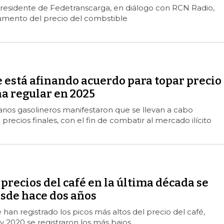
presidente de Fedetranscarga, en diálogo con RCN Radio,
umento del precio del combstible
 está afinando acuerdo para topar precio
na regular en 2025
rios gasolineros manifestaron que se llevan a cabo
recios finales, con el fin de combatir al mercado ilícito
precios del café en la última década se
esde hace dos años
 han registrado los picos más altos del precio del café,
y 2020 se registraron los más bajos