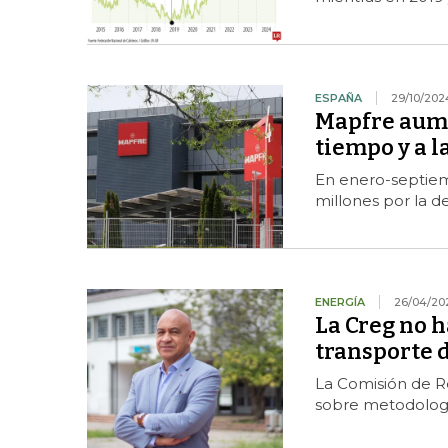
ESPAÑA
29/10/202
Mapfre aume
tiempo y a l
En enero-septiem
millones por la d
ENERGÍA
26/04/20
La Creg no h
transporte d
La Comisión de Re
sobre metodología