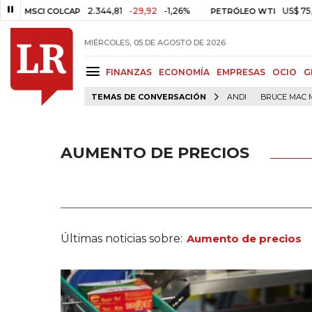
2.344,81
-29,92
-1,26%
US$ 75,09
-US$ 
I COLCAP
PETRÓLEO WTI
MIÉRCOLES, 05 DE AGOSTO DE 2026
FINANZAS
ECONOMÍA
EMPRESAS
OCIO
G
TEMAS DE CONVERSACIÓN
ANDI
BRUCE MAC 
AUMENTO DE PRECIOS
Últimas noticias sobre:
Aumento de precios