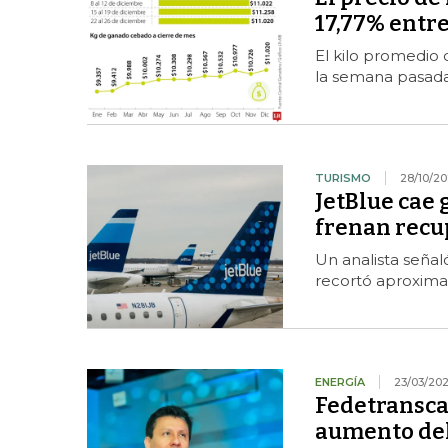
17,77% entr
El kilo promedio
la semana pasada
TURISMO
28/10/20
JetBlue cae 
frenan recu
Un analista seña
recortó aproxima
ENERGÍA
23/03/20
Fedetransca
aumento del