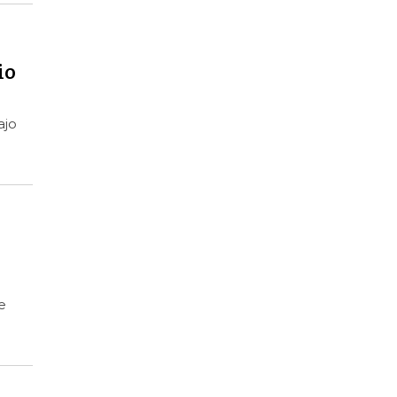
io
ajo
e