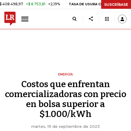
97
+$ 8.753,81
+2,19%
29,66%
TASA DE USURA CRÉDITO CONSUMO
SUSCRÍBASE
ENERGÍA
Costos que enfrentan
comercializadoras con precio
en bolsa superior a
$1.000/kWh
martes, 19 de septiembre de 2023