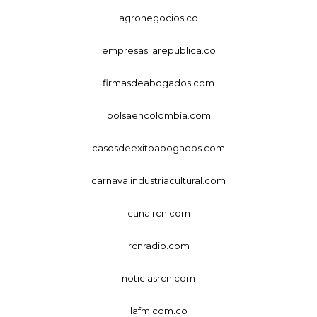
agronegocios.co
empresas.larepublica.co
firmasdeabogados.com
bolsaencolombia.com
casosdeexitoabogados.com
carnavalindustriacultural.com
canalrcn.com
rcnradio.com
noticiasrcn.com
lafm.com.co