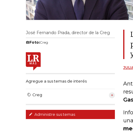
José Fernando Prada, director de la Creg
Foto:
Creg
JULI
Agregue a sus temas de interés
Ant
res
Creg
Gas
Inf
Administre sus temas
una
mec