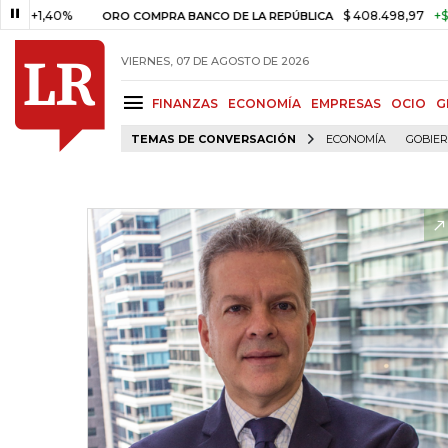
40%
$ 408.498,97
+$ 8.753,8
ORO COMPRA BANCO DE LA REPÚBLICA
VIERNES, 07 DE AGOSTO DE 2026
FINANZAS
ECONOMÍA
EMPRESAS
OCIO
G
TEMAS DE CONVERSACIÓN
ECONOMÍA
GOBIE