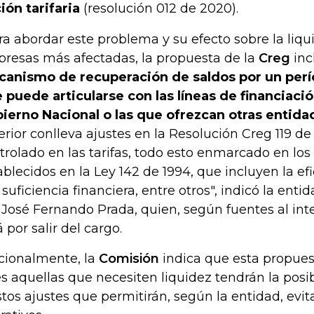
ión tarifaria
(resolución 012 de 2020).
ra abordar este problema y su efecto sobre la liqu
resas más afectadas, la propuesta de la
Creg
inc
anismo de recuperación de saldos por un perí
 puede articularse con las líneas de financiació
ierno Nacional o las que ofrezcan otras entidad
erior conlleva ajustes en la Resolución Creg 119 d
trolado en las tarifas, todo esto enmarcado en los p
ablecidos en la Ley 142 de 1994, que incluyen la e
a suficiencia financiera, entre otros", indicó la ent
 José Fernando Prada, quien, según fuentes al int
á por salir del cargo.
cionalmente, la
Comisión
indica que esta propues
s aquellas que necesiten liquidez tendrán la posi
stos ajustes que permitirán, según la entidad, evit