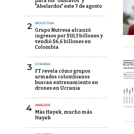
para los "Gustavos" y
"Abelardos" este 7 de agosto
2
INDUSTRIA
Grupo Nutresa alcanzó
ingresos por $10,3 billones y
vendió $6,6 billones en
Colombia
3
UCRANIA
FT revela cómo grupos
armados colombianos
buscan entrenamiento en
drones en Ucrania
4
ANÁLISIS
Más Hayek, mucho más
Hayek