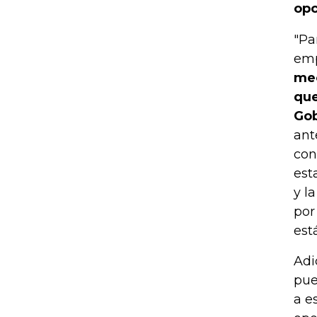
opc
"Pa
emp
mec
que
Gob
ant
con
est
y l
por
est
Adi
pue
a e