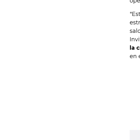
ope
"Es
est
sal
Inv
la 
en 