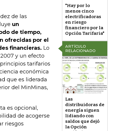
"Hay por lo
menos cinco
idez de las
electrificadoras
en riesgo
luye
un
financiero por la
odo de tiempo,
Opción Tarifaria"
n ofrecidas por el
ARTÍCULO
es financieras.
Lo
RELACIONADO
e 2007 y un efecto
rincipios tarifarios
ficiencia económica
idad que es liderada
erior del MinMinas,
Las
distribuidoras de
ta es opcional,
energía siguen
bilidad de acogerse
lidiando con
saldos que dejó
ar riesgos
la Opción