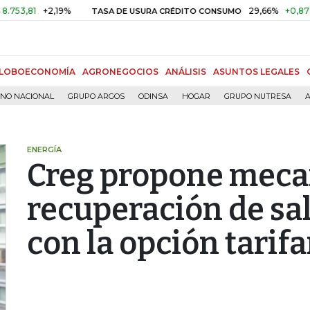
1
+2,19%
29,66%
+0,87%
+3,0
TASA DE USURA CRÉDITO CONSUMO
LOBOECONOMÍA
AGRONEGOCIOS
ANÁLISIS
ASUNTOS LEGALES
RNO NACIONAL
GRUPO ARGOS
ODINSA
HOGAR
GRUPO NUTRESA
A
ENERGÍA
Creg propone meca
recuperación de sal
con la opción tarifa