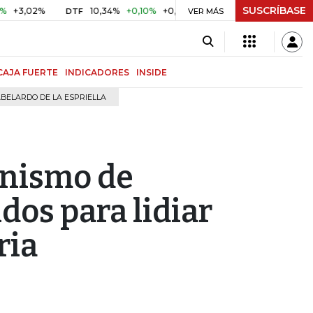
SUSCRÍBASE
2%
10,34%
+0,10%
+0,98%
$ 416,91
+$ 0,05
+0,01%
DTF
UVR
VER MÁS
CAJA FUERTE
INDICADORES
INSIDE
BELARDO DE LA ESPRIELLA
nismo de
dos para lidiar
ria