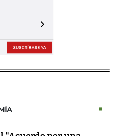
Next slide
SUSCRÍBASE YA
MÍA
el "Acuerdo por una