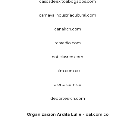
casosdeexitoabogados.com
carnavalindustriacultural.com
canalrcn.com
rcnradio.com
noticiasrcn.com
lafm.com.co
alerta.com.co
deportesrcn.com
Organización Ardila Lülle - oal.com.co