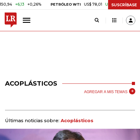
+6,13
+0,26%
US$ 78,01
US$ 2,92
+3,89%
PETRÓLEO WTI
CA
SUSCRÍBASE
ACOPLÁSTICOS
AGREGAR A MIS TEMAS
Últimas noticias sobre:
Acoplásticos