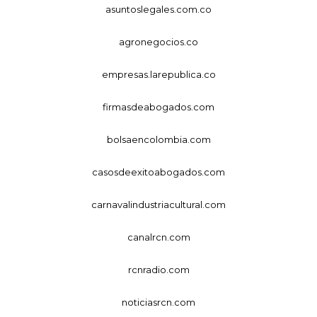
asuntoslegales.com.co
agronegocios.co
empresas.larepublica.co
firmasdeabogados.com
bolsaencolombia.com
casosdeexitoabogados.com
carnavalindustriacultural.com
canalrcn.com
rcnradio.com
noticiasrcn.com