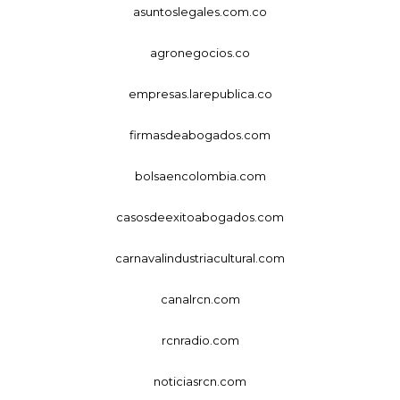
asuntoslegales.com.co
agronegocios.co
empresas.larepublica.co
firmasdeabogados.com
bolsaencolombia.com
casosdeexitoabogados.com
carnavalindustriacultural.com
canalrcn.com
rcnradio.com
noticiasrcn.com