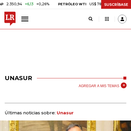
50,94
+6,13
+0,26%
US$ 78,01
US$ 2,92
+3,89%
PETRÓLEO WTI
SUSCRÍBASE
UNASUR
AGREGAR A MIS TEMAS
Últimas noticias sobre:
Unasur