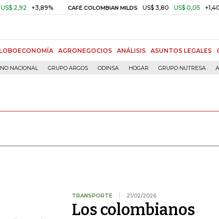
+3,89%
US$ 3,80
US$ 0,05
+1,40%
CAFÉ COLOMBIAN MILDS
OR
LOBOECONOMÍA
AGRONEGOCIOS
ANÁLISIS
ASUNTOS LEGALES
RNO NACIONAL
GRUPO ARGOS
ODINSA
HOGAR
GRUPO NUTRESA
A
TRANSPORTE
21/02/2026
Los colombianos