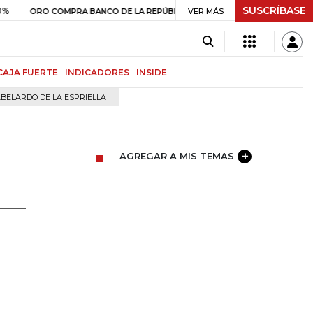
SUSCRÍBASE
$ 408.498,97
+$ 8.753,81
+2,19%
O COMPRA BANCO DE LA REPÚBLICA
VER MÁS
CAJA FUERTE
INDICADORES
INSIDE
BELARDO DE LA ESPRIELLA
AGREGAR A MIS TEMAS