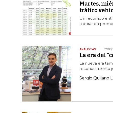
Martes, miér
tráfico vehi
Un recorrido entr
a durar en promed
ANALISTAS
02/08/
La era del “c
La nueva era tamb
reconocimiento ju
Sergio Quijano L