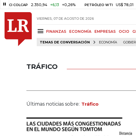
2.350,94
+6,13
+0,26%
US$ 78,01
US$ 2,92
OLCAP
PETRÓLEO WTI
VIERNES, 07 DE AGOSTO DE 2026
FINANZAS
ECONOMÍA
EMPRESAS
OCIO
G
TEMAS DE CONVERSACIÓN
ECONOMÍA
GOBIE
TRÁFICO
Últimas noticias sobre:
Tráfico