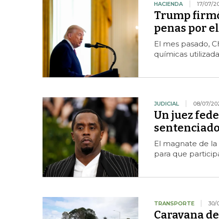
HACIENDA
17/07/2
Trump firmó
penas por el
El mes pasado, Ch
químicas utilizad
JUDICIAL
08/07/20
Un juez fed
sentenciado 
El magnate de la 
para que partici
TRANSPORTE
30/
Caravana de