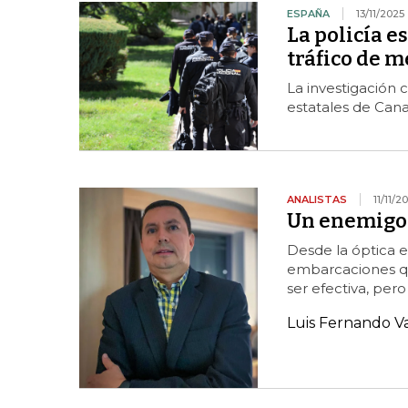
ESPAÑA
13/11/2025
La policía e
tráfico de m
La investigación 
estatales de Can
ANALISTAS
11/11/2
Un enemigo 
Desde la óptica e
embarcaciones que
ser efectiva, pero
Luis Fernando V