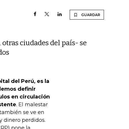
GUARDAR
otras ciudades del país- se
dos
tal del Perú, es la
demos definir
los en circulación
istente
. El malestar
 también se ve en
y dinero perdidos.
CRP) pone la