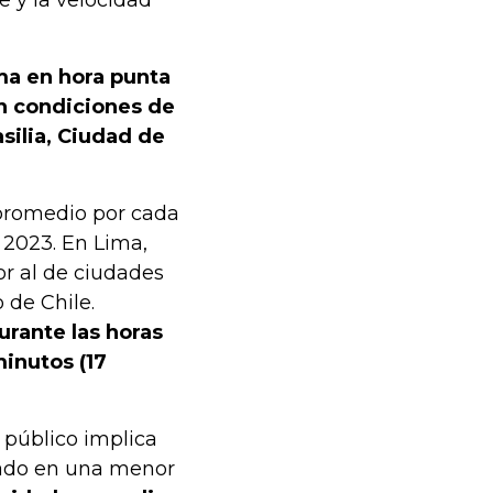
re y la velocidad
ma en hora punta
n condiciones de
asilia, Ciudad de
 promedio por cada
 2023. En Lima,
or al de ciudades
 de Chile.
urante las horas
inutos (17
e público implica
jado en una menor