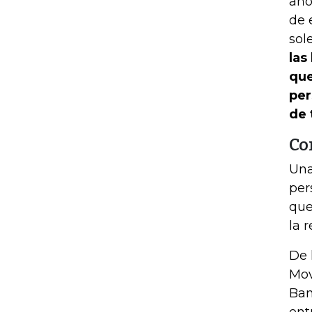
año
de 
sol
las
que
per
de 
Co
Una
per
que
la 
De 
Mov
Ban