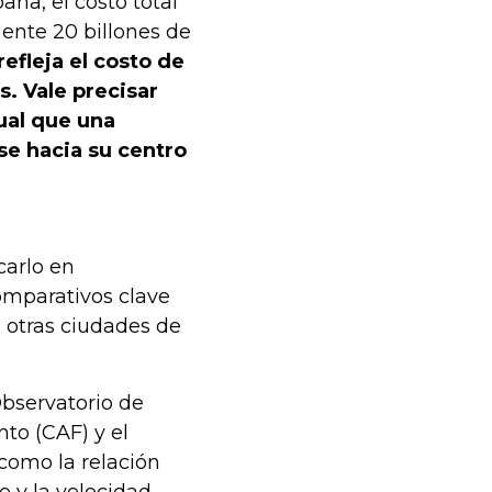
na, el costo total
ente 20 billones de
refleja el costo de
s. Vale precisar
ual que una
se hacia su centro
carlo en
omparativos clave
 otras ciudades de
Observatorio de
to (CAF) y el
 como la relación