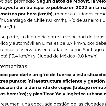
ocidad promedio.
Según datos de Moovit, la ve
trayecto en transporte público en 2022 en Lima
ómetros por hora (km/h),
menor a ciudades como
h), Santiago de Chile (9,1 km/h), Río de Janeiro (10
,8 km/h).
 su parte, la diferencia entre la velocidad de tran
lico y automóvil en Lima es de 8,7 km/h, por deba
erencias observadas en ciudades como Santiago de
otá (13,4 km/h) y Ciudad de México (9,8 km/h).
ternativas
foco para darle un giro de tuerca a esta situac
tres puntos: infraestructura eficiente y gestión 
ucción de la demanda de viajes (trabajo remoto 
los horarios); y planificación y logística urbana 
 resumen, una adecuada gestión de las ciudades 