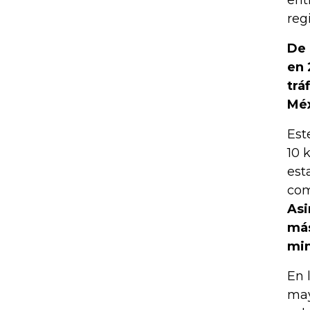
ent
reg
De 
en 
trá
Méx
Est
10 
est
com
Asi
más
min
En 
may