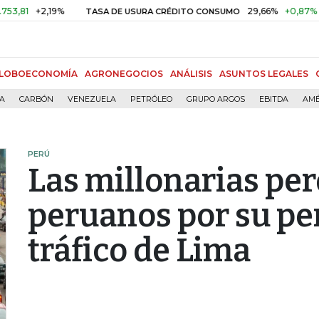
+2,19%
29,66%
+0,87%
+3,02%
TASA DE USURA CRÉDITO CONSUMO
LOBOECONOMÍA
AGRONEGOCIOS
ANÁLISIS
ASUNTOS LEGALES
ÍA
CARBÓN
VENEZUELA
PETRÓLEO
GRUPO ARGOS
EBITDA
AMÉ
PERÚ
Las millonarias per
peruanos por su pe
tráfico de Lima