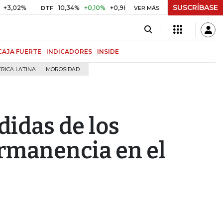
SUSCRÍBASE
10,34%
+0,10%
+0,98%
$ 416,86
+$ 0,05
+0,01%
DTF
UVR
VER MÁS
CAJA FUERTE
INDICADORES
INSIDE
RICA LATINA
MOROSIDAD
didas de los
rmanencia en el