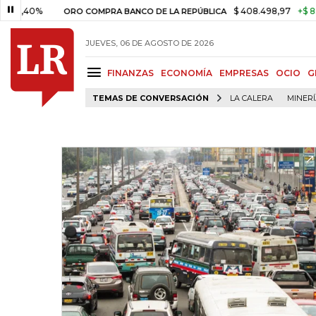
0%
$ 408.498,97
+$ 8.753,81
ORO COMPRA BANCO DE LA REPÚBLICA
JUEVES, 06 DE AGOSTO DE 2026
FINANZAS
ECONOMÍA
EMPRESAS
OCIO
G
TEMAS DE CONVERSACIÓN
LA CALERA
MINER