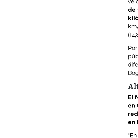
vel
de 
kil
km/
(12
Por
púb
dif
Bog
Al
El 
en 
red
en 
“En