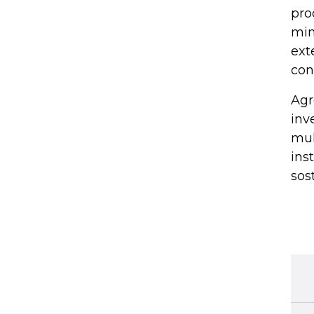
pro
min
ext
con
Agr
inv
mul
ins
sos