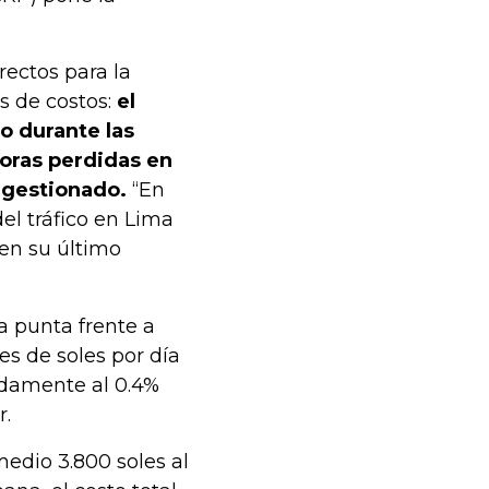
rectos para la
os de costos:
el
o durante las
horas perdidas en
ngestionado.
“En
el tráfico en Lima
 en su último
a punta frente a
es de soles por día
madamente al 0.4%
r.
edio 3.800 soles al