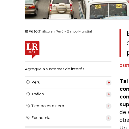
Foto:
Tráfico en Perú - Banco Mundial
GEST
Agregue a sus temas de interés
Tal
Perú
con
Tráfico
com
sup
Tiempo es dinero
de 
Economía
otr
Un 