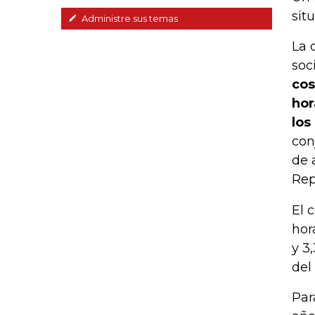
sit
Administre sus temas
La 
soc
cos
hor
los
con
de 
Rep
El 
hor
y 3
del
Par