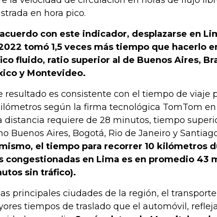
re la velocidad de circulación en horas de flujo lib
istrada en hora pico.
acuerdo con este indicador, desplazarse en Li
2022 tomó 1,5 veces más tiempo que hacerlo e
fico fluido, ratio superior al de Buenos Aires, Br
ico y Montevideo.
e resultado es consistente con el tiempo de viaje
kilómetros según la firma tecnológica TomTom en
a distancia requiere de 28 minutos, tiempo superi
o Buenos Aires, Bogotá, Rio de Janeiro y Santiago
mismo, el tiempo para recorrer 10 kilómetros d
 congestionadas en Lima es en promedio 43 m
utos sin tráfico).
las principales ciudades de la región, el transport
ores tiempos de traslado que el automóvil, refle