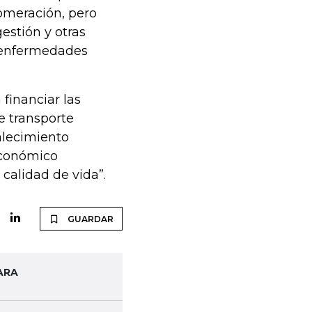
lomeración, pero
estión y otras
s enfermedades
 financiar las
e transporte
alecimiento
económico
calidad de vida”.
GUARDAR
ARA