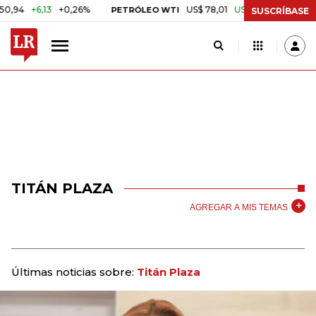
+6,13
+0,26%
US$ 78,01
US$ 2,92
+3,89%
PETRÓLEO WTI
C
SUSCRÍBASE
TITÁN PLAZA
AGREGAR A MIS TEMAS
Últimas noticias sobre:
Titán Plaza