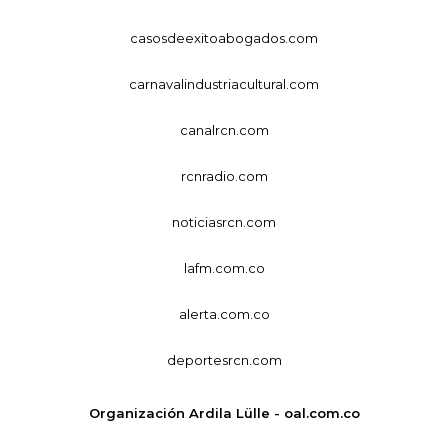
casosdeexitoabogados.com
carnavalindustriacultural.com
canalrcn.com
rcnradio.com
noticiasrcn.com
lafm.com.co
alerta.com.co
deportesrcn.com
Organización Ardila Lülle - oal.com.co