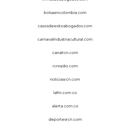
bolsaencolombia.com
casosdeexitoabogados.com
carnavalindustriacultural.com
canalrcn.com
rcnradio.com
noticiasrcn.com
lafm.com.co
alerta.com.co
deportesrcn.com