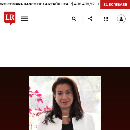
$ 408.498,97
+$ 8.753,81
+2,19%
MPRA BANCO DE LA REPÚBLICA
T
SUSCRÍBASE