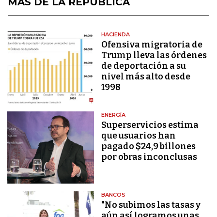
MÁS DE LA REPÚBLICA
HACIENDA
Ofensiva migratoria de
Trump lleva las órdenes
de deportación a su
nivel más alto desde
1998
ENERGÍA
Superservicios estima
que usuarios han
pagado $24,9 billones
por obras inconclusas
BANCOS
"No subimos las tasas y
aún así logramos unas