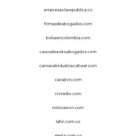
empresas.larepublica.co
firmasdeabogados.com
bolsaencolombia.com
casosdeexitoabogados.com
carnavalindustriacultural.com
canalrcn.com
rcnradio.com
noticiasrcn.com
lafm.com.co
alerta.com.co