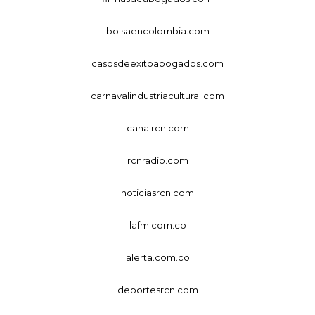
bolsaencolombia.com
casosdeexitoabogados.com
carnavalindustriacultural.com
canalrcn.com
rcnradio.com
noticiasrcn.com
lafm.com.co
alerta.com.co
deportesrcn.com