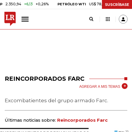
.350,94
+6,13
+0,26%
US$ 78,01
US$ 2,92
+3,89%
PETRÓLEO WTI
SUSCRÍBASE
REINCORPORADOS FARC
AGREGAR A MIS TEMAS
Excombatientes del grupo armado Farc.
Últimas noticias sobre:
Reincorporados Farc