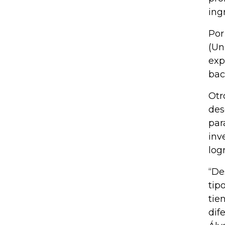
ing
Por
(Un
exp
bac
Otr
des
par
inv
log
“De
tip
tie
dif