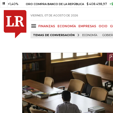
40%
$ 408.498,97
+$ 8.753,81
ORO COMPRA BANCO DE LA REPÚBLICA
VIERNES, 07 DE AGOSTO DE 2026
FINANZAS
ECONOMÍA
EMPRESAS
OCIO
G
TEMAS DE CONVERSACIÓN
ECONOMÍA
GOBIE