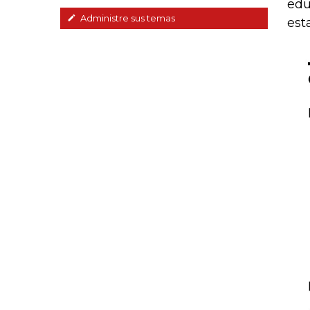
edu
Administre sus temas
est