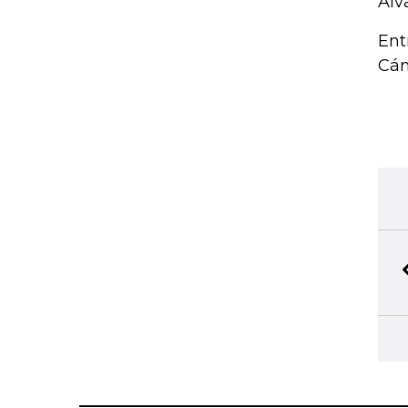
Álv
Ent
Cám