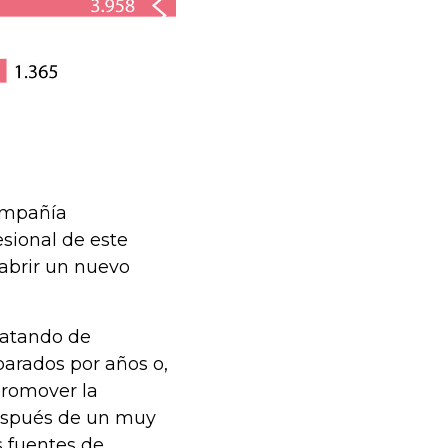
compañía
esional de este
 abrir un nuevo
tratando de
parados por años o,
 promover la
después de un muy
s fuentes de