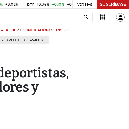
SUSCRÍBASE
2%
10,34%
+0,10%
+0,98%
$ 416,91
+$ 0,05
+0,01%
DTF
UVR
VER MÁS
CAJA FUERTE
INDICADORES
INSIDE
BELARDO DE LA ESPRIELLA
deportistas,
dores y