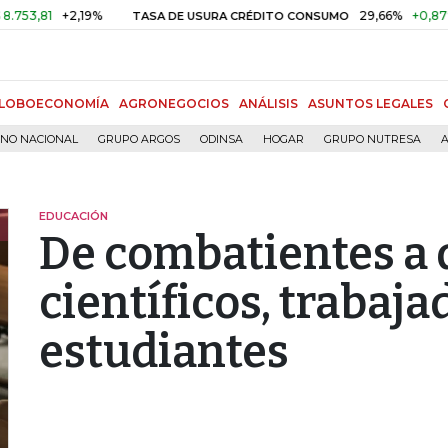
+2,19%
29,66%
+0,87%
+3,0
TASA DE USURA CRÉDITO CONSUMO
LOBOECONOMÍA
AGRONEGOCIOS
ANÁLISIS
ASUNTOS LEGALES
RNO NACIONAL
GRUPO ARGOS
ODINSA
HOGAR
GRUPO NUTRESA
A
EDUCACIÓN
De combatientes a 
científicos, trabaja
estudiantes