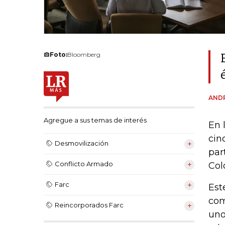
Foto:
Bloomberg
ANDR
Agregue a sus temas de interés
En 
cin
Desmovilización
par
Conflicto Armado
Col
Farc
Est
com
Reincorporados Farc
uno