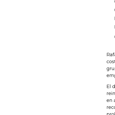
Raf
cos
gru
emp
El 
rei
en 
rec
pro