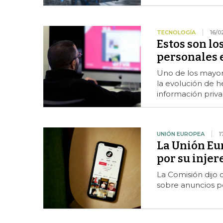
TECNOLOGÍA
16/0
Estos son lo
personales e
Uno de los mayore
la evolución de he
información priva
UNIÓN EUROPEA
1
La Unión Eu
por su injer
La Comisión dijo q
sobre anuncios po