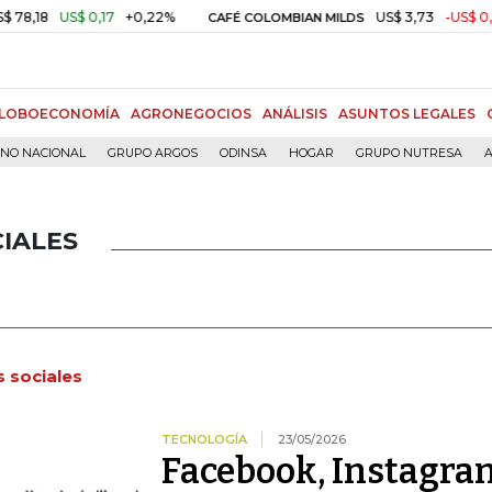
S$ 0,17
+0,22%
US$ 3,73
-US$ 0,07
-1,91
CAFÉ COLOMBIAN MILDS
LOBOECONOMÍA
AGRONEGOCIOS
ANÁLISIS
ASUNTOS LEGALES
RNO NACIONAL
GRUPO ARGOS
ODINSA
HOGAR
GRUPO NUTRESA
A
IALES
 sociales
TECNOLOGÍA
23/05/2026
Facebook, Instagra