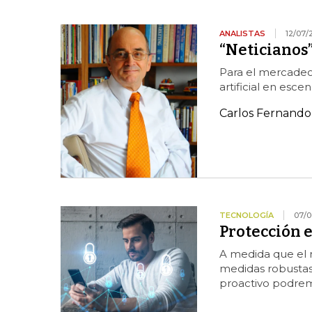
ANALISTAS
12/07/
“Neticianos
Para el mercadeo,
artificial en esc
Carlos Fernando
TECNOLOGÍA
07/0
Protección 
A medida que el 
medidas robustas
proactivo podrem