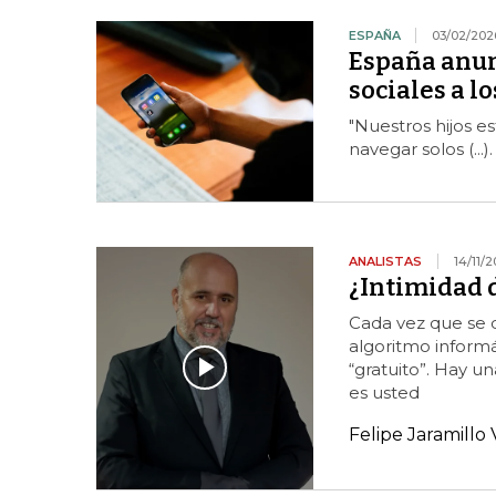
ESPAÑA
03/02/202
España anunc
sociales a l
"Nuestros hijos 
navegar solos (...
ANALISTAS
14/11/2
¿Intimidad d
Cada vez que se 
algoritmo informá
“gratuito”. Hay un
es usted
Felipe Jaramillo 