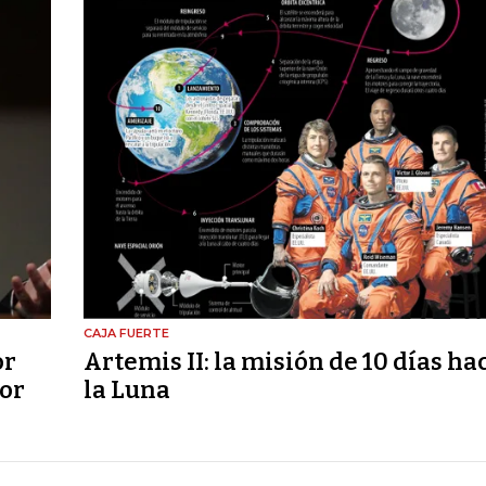
CAJA FUERTE
or
Artemis II: la misión de 10 días ha
por
la Luna