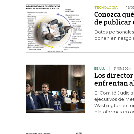
TECNOLOGÍA
16/0
Conozca qué
de publicar 
Datos personales,
ponen en riesgo s
EE.UU.
31/01/2024
Los director
enfrentan al
El Comité Judicia
ejecutivos de Meta
Washington en un 
plataformas en ad