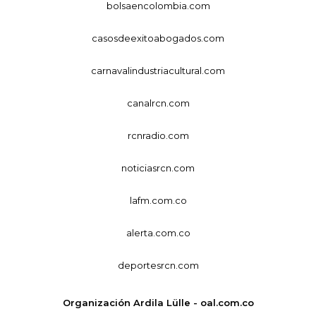
bolsaencolombia.com
casosdeexitoabogados.com
carnavalindustriacultural.com
canalrcn.com
rcnradio.com
noticiasrcn.com
lafm.com.co
alerta.com.co
deportesrcn.com
Organización Ardila Lülle - oal.com.co