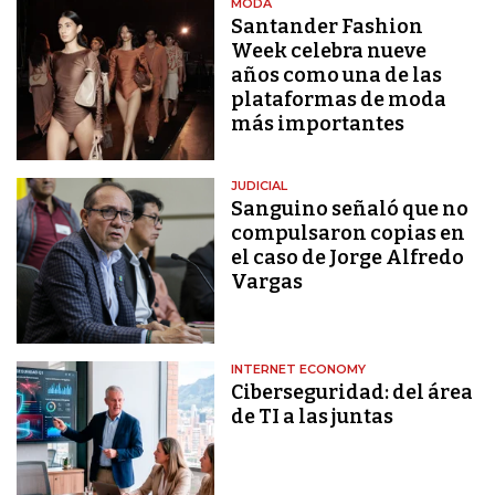
MODA
Santander Fashion
Week celebra nueve
años como una de las
plataformas de moda
más importantes
JUDICIAL
Sanguino señaló que no
compulsaron copias en
el caso de Jorge Alfredo
Vargas
INTERNET ECONOMY
Ciberseguridad: del área
de TI a las juntas