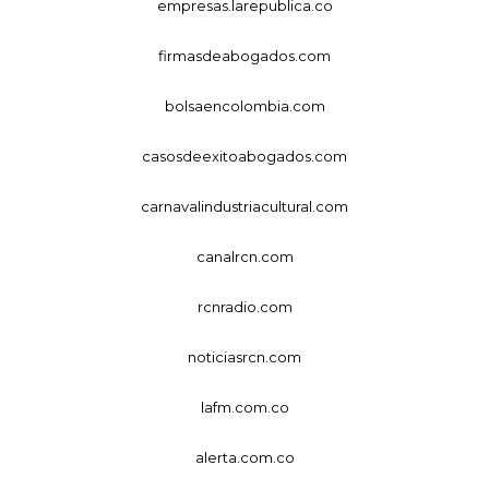
empresas.larepublica.co
firmasdeabogados.com
bolsaencolombia.com
casosdeexitoabogados.com
carnavalindustriacultural.com
canalrcn.com
rcnradio.com
noticiasrcn.com
lafm.com.co
alerta.com.co