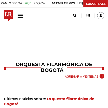
.350,94
+6,13
+0,26%
US$ 78,01
US$ 2,92
+3,89
PETRÓLEO WTI
SUSCRÍBASE
ORQUESTA FILARMÓNICA DE
BOGOTÁ
AGREGAR A MIS TEMAS
Últimas noticias sobre:
Orquesta filarmónica de
Bogotá