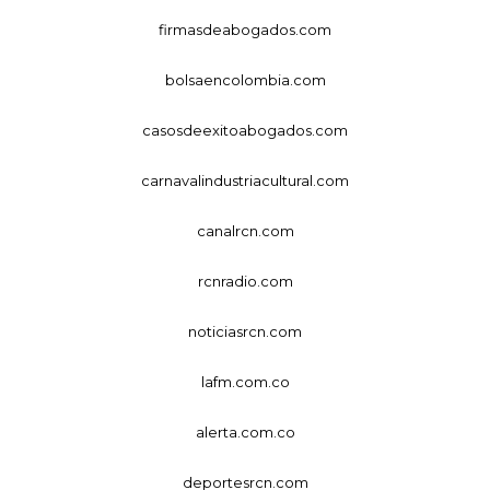
firmasdeabogados.com
bolsaencolombia.com
casosdeexitoabogados.com
carnavalindustriacultural.com
canalrcn.com
rcnradio.com
noticiasrcn.com
lafm.com.co
alerta.com.co
deportesrcn.com