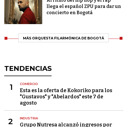
Al ritmo del hip hop y el rap
llega el español ZPU para dar un
concierto en Bogotá
MÁS ORQUESTA FILARMÓNICA DE BOGOTÁ
TENDENCIAS
COMERCIO
1
Esta es la oferta de Kokoriko para los
"Gustavos" y "Abelardos" este 7 de
agosto
INDUSTRIA
2
Grupo Nutresa alcanzó ingresos por