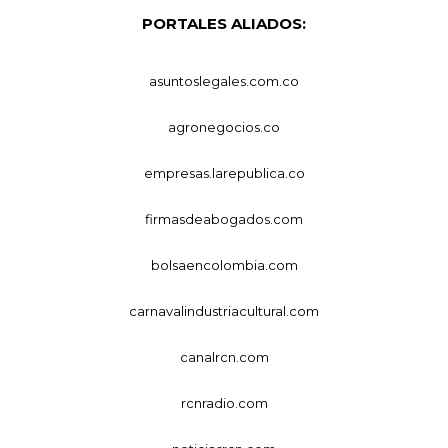
PORTALES ALIADOS:
asuntoslegales.com.co
agronegocios.co
empresas.larepublica.co
firmasdeabogados.com
bolsaencolombia.com
carnavalindustriacultural.com
canalrcn.com
rcnradio.com