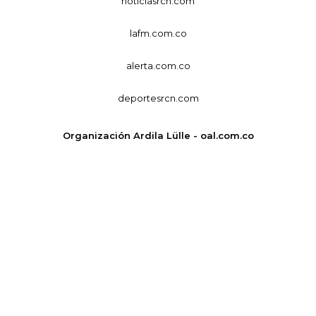
noticiasrcn.com
lafm.com.co
alerta.com.co
deportesrcn.com
Organización Ardila Lülle - oal.com.co