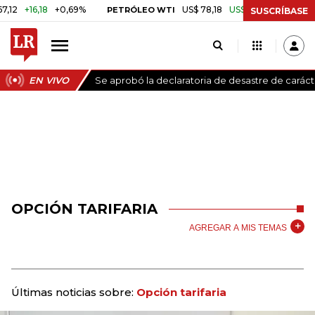
+16,18
+0,69%
US$ 78,18
US$ 0,17
+0,22%
PETRÓLEO WTI
CA
SUSCRÍBASE
EN VIVO
Se aprobó la declaratoria de desastre de carác
OPCIÓN TARIFARIA
AGREGAR A MIS TEMAS
Últimas noticias sobre:
Opción tarifaria