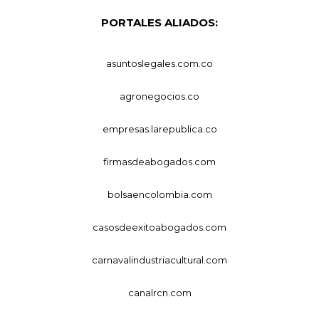
PORTALES ALIADOS:
asuntoslegales.com.co
agronegocios.co
empresas.larepublica.co
firmasdeabogados.com
bolsaencolombia.com
casosdeexitoabogados.com
carnavalindustriacultural.com
canalrcn.com