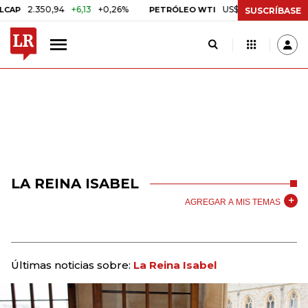
2.350,94
+6,13
+0,26%
US$ 78,18
US$ 0,17
+0,22
PETRÓLEO WTI
SUSCRÍBASE
LA REINA ISABEL
AGREGAR A MIS TEMAS
Últimas noticias sobre:
La Reina Isabel