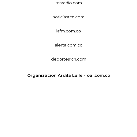
rcnradio.com
noticiasrcn.com
lafm.com.co
alerta.com.co
deportesrcn.com
Organización Ardila Lülle - oal.com.co