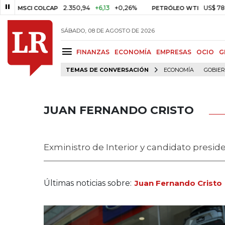
2.350,94
+6,13
+0,26%
US$ 78,01
US$ 2,9
COLCAP
PETRÓLEO WTI
SÁBADO, 08 DE AGOSTO DE 2026
FINANZAS
ECONOMÍA
EMPRESAS
OCIO
G
TEMAS DE CONVERSACIÓN
ECONOMÍA
GOBIE
JUAN FERNANDO CRISTO
Exministro de Interior y candidato preside
Últimas noticias sobre:
Juan Fernando Cristo