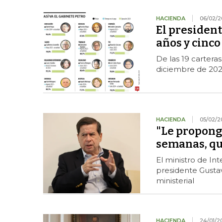
HACIENDA
06/02/2
El president
años y cinco
De las 19 cartera
diciembre de 202
HACIENDA
05/02/2
"Le propongo
semanas, q
El ministro de In
presidente Gustav
ministerial
HACIENDA
24/01/2