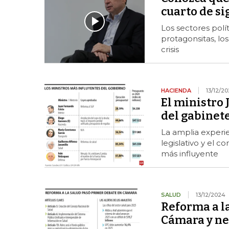
cuarto de si
Los sectores pol
protagonsitas, lo
crisis
HACIENDA
13/12/2
El ministro 
del gabinete
La amplia experie
legislativo y el c
más influyente
SALUD
13/12/2024
Reforma a la
Cámara y ne