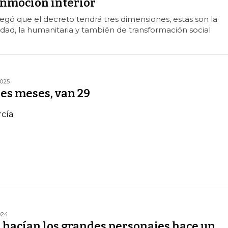
onmoción interior
regó que el decreto tendrá tres dimensiones, estas son la
ridad, la humanitaria y también de transformación social
2025
es meses, van 29
rcía
024
 hacían los grandes personajes hace un