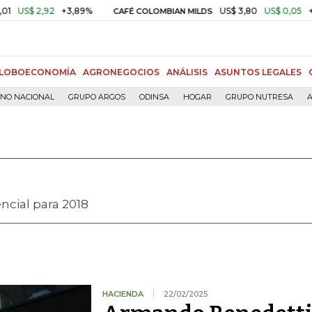
2
+3,89%
US$ 3,80
US$ 0,05
+1,40%
CAFÉ COLOMBIAN MILDS
O
LOBOECONOMÍA
AGRONEGOCIOS
ANÁLISIS
ASUNTOS LEGALES
RNO NACIONAL
GRUPO ARGOS
ODINSA
HOGAR
GRUPO NUTRESA
A
ncial para 2018
HACIENDA
22/02/2025