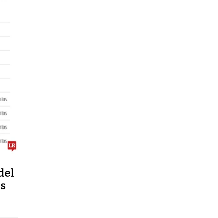
del
es