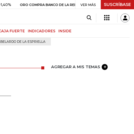
SUSCRÍBASE
$ 408.498,97
+$ 8.753,81
+2,19%
RO COMPRA BANCO DE LA REPÚBLICA
VER MÁS
CAJA FUERTE
INDICADORES
INSIDE
BELARDO DE LA ESPRIELLA
AGREGAR A MIS TEMAS